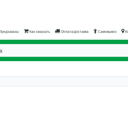
Предзаказы
Как заказать
Оплата/доставка
Самовывоз
К