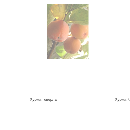
Удобрения
Для комнатных растений
Для ландшафтного дизайна
Для полива
Инструменты и инвентарь
Виноделие
Пчеловодство
Садовые фигуры
Мицелий грибов
Товары для дома
Теплицы и укрывной материал
Луковичные и клубни
Хурма Говерла
Хурма К