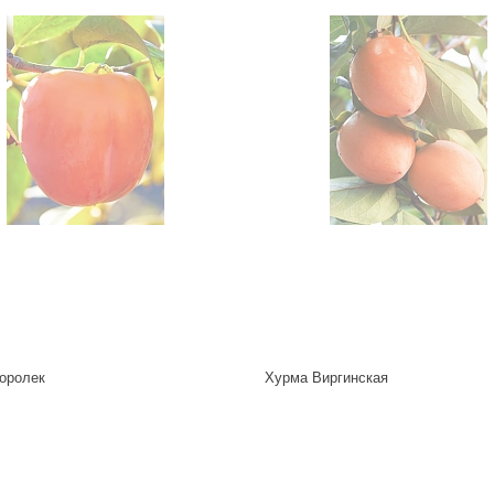
оролек
Хурма Виргинская