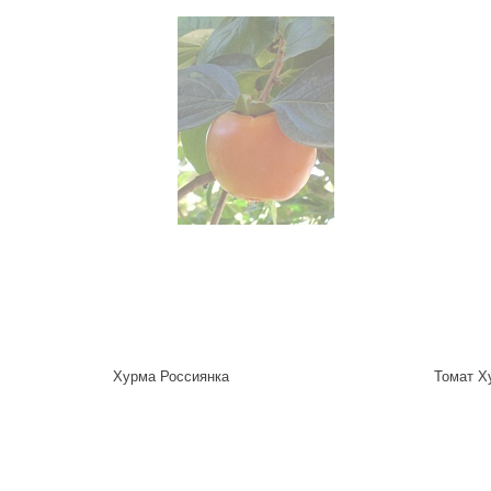
Хурма Россиянка
Томат Ху