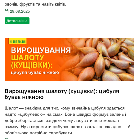
овочів, фруктів та навіть квітів.
29.08.2025
Детальніше
Вирощування шалоту (кущівки): цибуля
буває ніжною
Шалот — знахідка для тих, кому звичайна цибуля здається
надто «цибулевою» на смак. Вона швидко формує зелень і
добре зберігається, завдяки чому ласувати нею можна і
взимку. Ну а виростити цибулю шалот взагалі не складно — й
обов’язково потрібно спробувати.