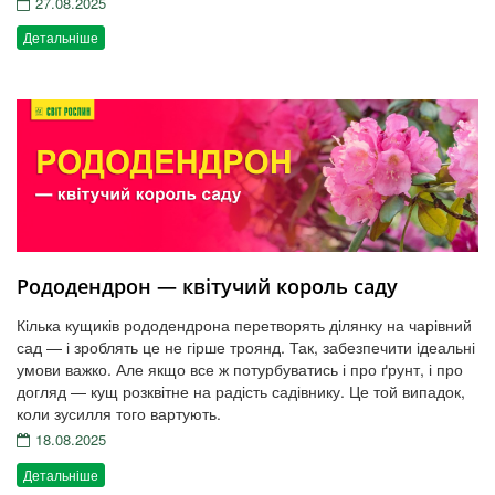
27.08.2025
Детальніше
Рододендрон — квітучий король саду
Кілька кущиків рододендрона перетворять ділянку на чарівний
сад — і зроблять це не гірше троянд. Так, забезпечити ідеальні
умови важко. Але якщо все ж потурбуватись і про ґрунт, і про
догляд — кущ розквітне на радість садівнику. Це той випадок,
коли зусилля того вартують.
18.08.2025
Детальніше