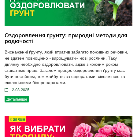
Оздоровлення ґрунту: природні методи для
родючості
Виснаженні ґрунту, який втратив забагато поживних речовин,
не здатен повноцінно «вирощувати» нові рослини. Таку
ділянку необхідно оздоровлювати, адже з кожним роком
ставатиме гірше. Загалом процес оздоровлення ґрунту має
бути постійним, тож майбутнє за сидератами, сівозміною та
екологічними біопрепаратами.
12.08.2025
Детальніше