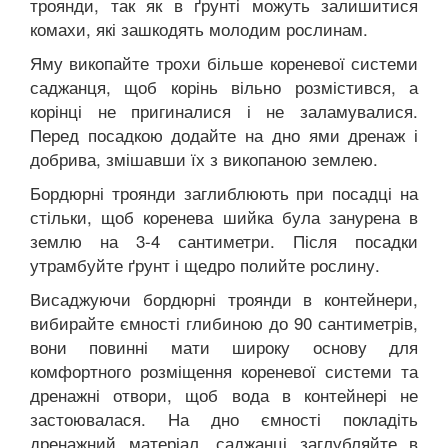
троянди, так як в ґрунті можуть залишитися
комахи, які зашкодять молодим рослинам.
Яму викопайте трохи більше кореневої системи
саджанця, щоб корінь вільно розмістився, а
корінці не пригиналися і не заламувалися.
Перед посадкою додайте на дно ями дренаж і
добрива, змішавши їх з викопаною землею.
Бордюрні троянди заглиблюють при посадці на
стільки, щоб коренева шийка була занурена в
землю на 3-4 сантиметри. Після посадки
утрамбуйте ґрунт і щедро полийте рослину.
Висаджуючи бордюрні троянди в контейнери,
вибирайте ємності глибиною до 90 сантиметрів,
вони повинні мати широку основу для
комфортного розміщення кореневої системи та
дренажні отвори, щоб вода в контейнері не
застоювалася. На дно ємності покладіть
дренажний матеріал, саджанці заглубляйте в