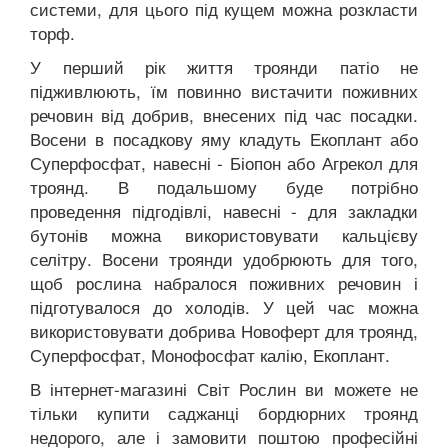
системи, для цього під кущем можна розкласти
торф.
У перший рік життя троянди патіо не
підживлюють, їм повинно вистачити поживних
речовин від добрив, внесених під час посадки.
Восени в посадкову яму кладуть Екоплант або
Суперфосфат, навесні - Біопон або Агрекол для
троянд. В подальшому буде потрібно
проведення підгодівлі, навесні - для закладки
бутонів можна використовувати кальцієву
селітру. Восени троянди удобрюють для того,
щоб рослина набралося поживних речовин і
підготувалося до холодів. У цей час можна
використовувати добрива Новоферт для троянд,
Суперфосфат, Монофосфат калію, Екоплант.
В інтернет-магазині Світ Рослин ви можете не
тільки купити саджанці бордюрних троянд
недорого, але і замовити поштою професійні