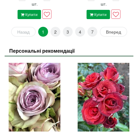
шт.
шт.
Купити
Купити
Назад
1
2
3
4
7
Вперед
Персональні рекомендації