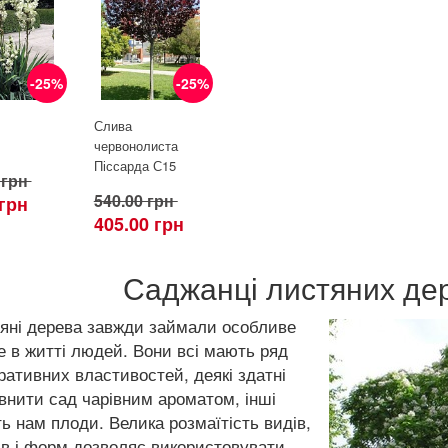
-25%
-25%
Слива
червонолиста
Піссарда С15
 грн
540.00 грн
 грн
405.00 грн
Саджанці листяних дер
яні дерева завжди займали особливе
е в житті людей. Вони всі мають ряд
ративних властивостей, деякі здатні
внити сад чарівним ароматом, інші
ь нам плоди. Велика розмаїтість видів,
ів і форм дозволяє використовувати