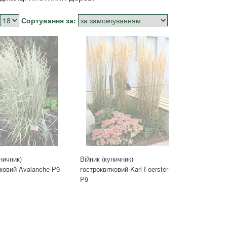
Сортування за:
уничник)
Війник (куничник)
тковий Avalanche Р9
гостроквітковий Karl Foerster
Р9