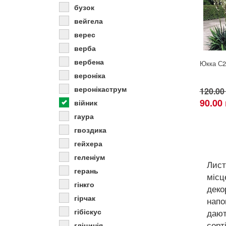
бузок
вейгела
верес
верба
вербена
Юкка С2
вероніка
веронікаструм
120.00
90.00
війник
гаура
гвоздика
гейхера
геленіум
Лист
герань
місц
гінкго
деко
гірчак
напо
гібіскус
дают
сорт
гліцинія