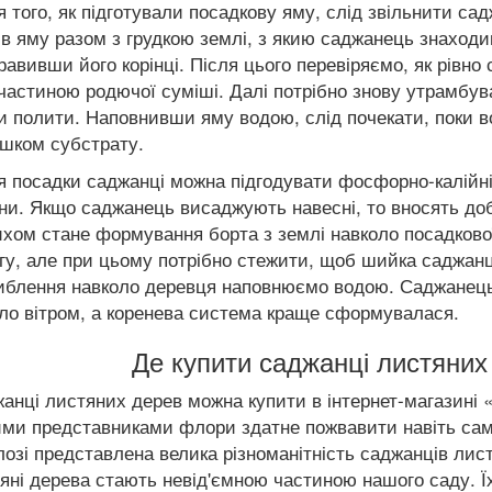
я того, як підготували посадкову яму, слід звільнити с
 в яму разом з грудкою землі, з якию саджанець знаходи
равивши його корінці. Після цього перевіряємо, як рівно
частиною родючої суміші. Далі потрібно знову утрамбув
и полити. Наповнивши яму водою, слід почекати, поки в
шком субстрату.
я посадки саджанці можна підгодувати фосфорно-калійн
ни. Якщо саджанець висаджують навесні, то вносять доб
хом стане формування борта з землі навколо посадково
гу, але при цьому потрібно стежити, щоб шийка саджан
иблення навколо деревця наповнюємо водою. Саджанець 
ло вітром, а коренева система краще сформувалася.
Де купити саджанці листяних 
анці листяних дерев можна купити в інтернет-магазині 
ими представниками флори здатне пожвавити навіть сам
лозі представлена ​​велика різноманітність саджанців ли
яні дерева стають невід'ємною частиною нашого саду. Ї