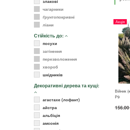
злакові
Для кімнатних рослин
чагарники
Для ландшафтного дизайну
ґрунтопокривні
Акція
Для поливу
ліани
Інструменти та інвентар
Стійкість до:
Виноробство
посухи
Бджільництво
затінення
Садові фігури
перезволоження
Міцелій грибів
хвороб
Товари для дому
шкідників
Теплиці і покривний матеріал
Цибулинні і бульби
Декоративні дерева та кущі:
Війник (
Р9
агастахе (лофант)
156.00
айстра
альбіція
амсонія