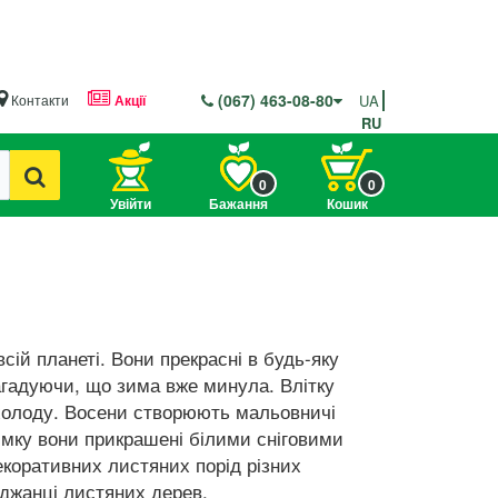
(067) 463-08-80
Контакти
Акції
UA
RU
0
0
Увійти
Бажання
Кошик
сій планеті. Вони прекрасні в будь-яку
агадуючи, що зима вже минула. Влітку
охолоду. Восени створюють мальовничі
имку вони прикрашені білими сніговими
коративних листяних порід різних
джанці листяних дерев.