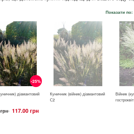
Показати по:
-25%
куничник) діамантовий
Куничник (війник) діамантовий
Війник (к
С2
гострокві
117.00 грн
 грн