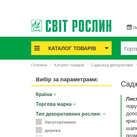
Пе
КАТАЛОГ ТОВАРІВ
Акційні товари
Головна
Каталог товарів
Саджанці декоративні
Цибулинні квіти
Cаджанці троянд
Вибір за параметрами:
Садж
Саджанці плодово-ягідні
Країна
Цибуля та часник
Лис
Насіннєва картопля
Торгова марка
пору
Насіння і розсада
допо
Тип декоративних рослин:
Саджанці декоративні
крає
багаторічники
шапк
Засоби захисту рослин
дерева
розм
Добрива