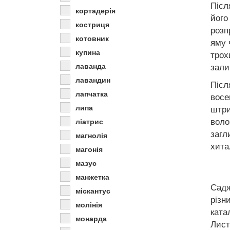
Післ
кортадерія
його
костриця
розп
котовник
яму 
купина
трох
зали
лаванда
лавандин
Післ
лапчатка
восе
липа
штри
воло
ліатрис
загл
магнолія
хита
магонія
мазус
манжетка
Садж
міскантус
різн
молінія
ката
монарда
Лист