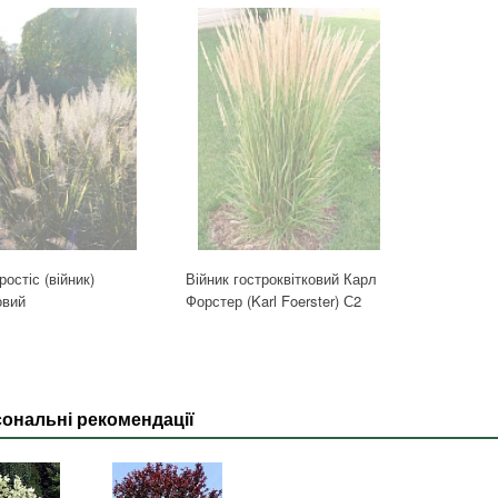
остіс (війник)
Війник гостроквітковий Карл
овий
Форстер (Karl Foerster) С2
ональні рекомендації