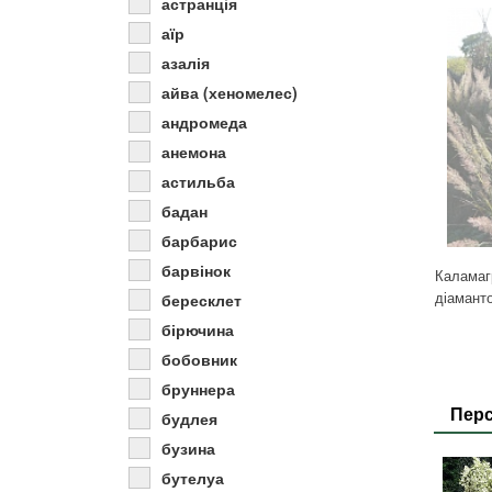
астранція
аїр
азалія
айва (хеномелес)
андромеда
анемона
астильба
бадан
барбарис
барвінок
Каламагр
діамант
бересклет
бірючина
бобовник
бруннера
Перс
будлея
бузина
бутелуа