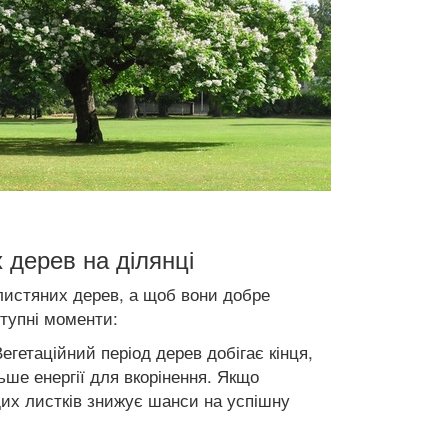
 дерев на ділянці
 листяних дерев, а щоб вони добре
ступні моменти:
егетаційний період дерев добігає кінця,
ше енергії для вкорінення. Якщо
дих листків знижує шанси на успішну