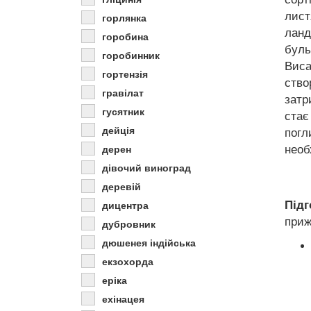
лист
горлянка
ланд
горобина
буль
горобинник
Виса
гортензія
ство
гравілат
затр
гусятник
стає
дейція
погл
необ
дерен
дівочий виноград
деревій
Підг
дицентра
приж
дубровник
дюшенея індійська
екзохорда
еріка
ехінацея