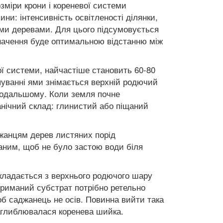
озміри крони і кореневої системи
ни: інтенсивність освітленості ділянки,
німи деревами. Для цього підсумовується
значення буде оптимальною відстанню між
ої системи, найчастіше становить 60-80
пуванні ями знімається верхній родючий
в подальшому. Коли земля почне
анічний склад: глинистий або піщаний
жанцям дерев листяних порід
аним, щоб не було застою води біля
адається з верхнього родючого шару
Отриманий субстрат потрібно ретельно
б саджанець не осів. Повинна вийти така
аглиблювалася коренева шийка.