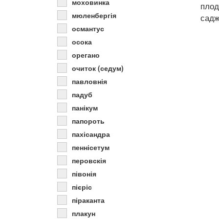
моховинка
плод
мюленбергія
садж
османтус
осока
орегано
очиток (седум)
павловнія
падуб
панікум
папороть
пахісандра
пеннісетум
перовскія
півонія
пієріс
піраканта
плакун