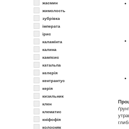
жасмин
жимолость
зубрівка
імперата
ірис
каламінта
калина
кампсис
катальпа
келерія
кентрантус
керія
кизильник
Проц
клен
ґрун
клематис
утра
кніфофія
глиб
колосняк