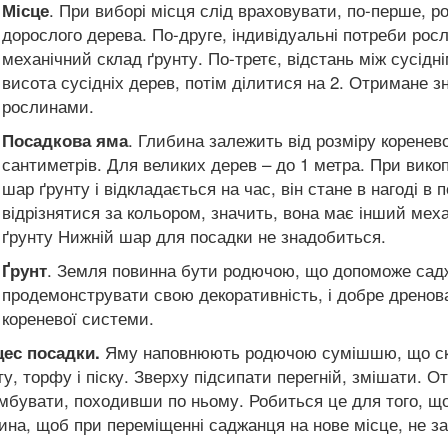
. При виборі місця слід враховувати, по-перше, р
Місце
дорослого дерева. По-друге, індивідуальні потреби росли
механічний склад ґрунту. По-третє, відстань між сусід
висота сусідніх дерев, потім ділитися на 2. Отримане 
рослинами.
. Глибина залежить від розміру коренев
Посадкова яма
сантиметрів. Для великих дерев – до 1 метра. При вико
шар ґрунту і відкладається на час, він стане в нагоді 
відрізнятися за кольором, значить, вона має інший мех
ґрунту Нижній шар для посадки не знадобиться.
. Земля повинна бути родючою, що допоможе сад
Ґрунт
продемонструвати свою декоративність, і добре дренов
кореневої системи.
Яму наповнюють родючою сумішшю, що скл
ес посадки.
ту, торфу і піску. Зверху підсипати перегній, змішати. 
мбувати, походивши по ньому. Робиться це для того, що
ина, щоб при переміщенні саджанця на нове місце, не з