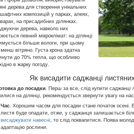
яні дерева для створення унікальних
шафтних композицій у парках, алеях,
варах, на присадибних ділянках.
джуючи дерева, навколо них
рюється певний мікроклімат: на ділянці
имується більше вологи, при цьому
 менш вітряно. Густа крона здатна
инути до 70% тепла, що особливо
хідно в жарку погоду.
Як висадити саджанці листяних
. Перш за все, слід купити саджанці
отовка до посадки
илися на ділянці, рекомендується звернути увагу на на
. Хорошим часом для посадки стане початок осені. В
Час
листя буде опадати, отже, у саджанця залишається біль
висаджувати навесні
, то слід поквапитися. Поява моло
адаптацію рослини.