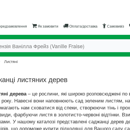
редзамовлення
Як замовити
Оплата/доставка
Самовивіз
Листяні
анці листяних дерев
– це рослини, які широко розповсюджені по в
тяні дерева
 року. Навесні вони наповнюють сад зеленим листям, н
магають нам сховатися від спеки, створюючи тінь і пр
види, фарбуючи листя в золотисто-червоні відтінки. Вз
ами. У нашому каталозі представлені саджанці дерев де
ірів, що допоможе купити підходящі для Вашого саду са