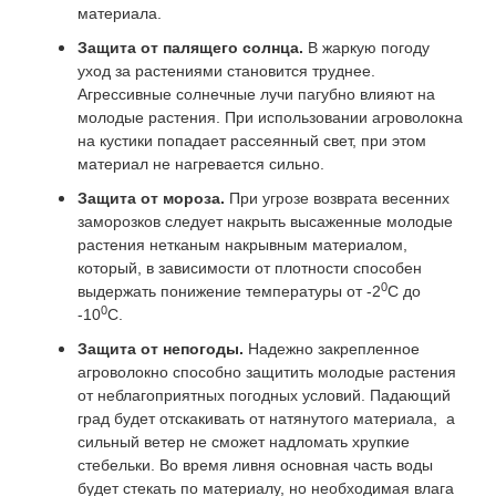
материала.
Защита от палящего солнца.
В жаркую погоду
уход за растениями становится труднее.
Агрессивные солнечные лучи пагубно влияют на
молодые растения. При использовании агроволокна
на кустики попадает рассеянный свет, при этом
материал не нагревается сильно.
Защита от мороза.
При угрозе возврата весенних
заморозков следует накрыть высаженные молодые
растения нетканым накрывным материалом,
который, в зависимости от плотности способен
0
выдержать понижение температуры от -2
С до
0
-10
С.
Защита от непогоды.
Надежно закрепленное
агроволокно способно защитить молодые растения
от неблагоприятных погодных условий. Падающий
град будет отскакивать от натянутого материала, а
сильный ветер не сможет надломать хрупкие
стебельки. Во время ливня основная часть воды
будет стекать по материалу, но необходимая влага