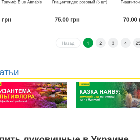
 Триумф Blue Aimable
Гиацинтоидес розовый (5 шт)
Гиацинто
 грн
75.00 грн
70.00 
Назад
1
2
3
4
2
атьи
пить луковичные в Украине