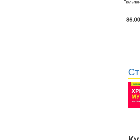
Тюльпан
86.00
Ст
Ку