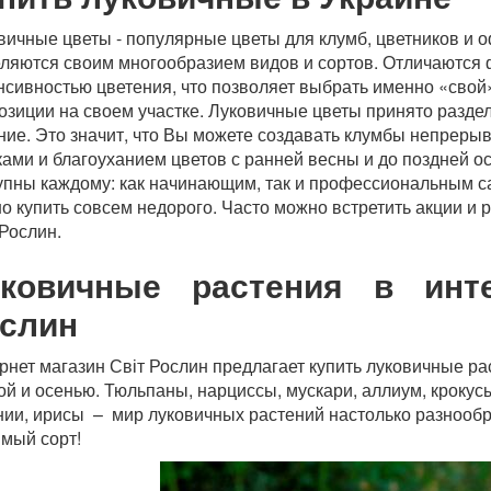
вичные цветы - популярные цветы для клумб, цветников и 
ляются своим многообразием видов и сортов. Отличаются 
нсивностью цветения, что позволяет выбрать именно «свой
озиции на своем участке. Луковичные цветы принято раздел
ние. Это значит, что Вы можете создавать клумбы непреры
ками и благоуханием цветов с ранней весны и до поздней о
упны каждому: как начинающим, так и профессиональным с
о купить совсем недорого. Часто можно встретить акции и 
 Рослин.
ковичные растения в инте
слин
рнет магазин Світ Рослин предлагает купить луковичные р
ой и осенью. Тюльпаны, нарциссы, мускари, аллиум, крокусы
нии, ирисы – мир луковичных растений настолько разнообр
мый сорт!