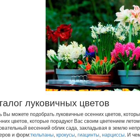
талог луковичных цветов
ь Вы можете подобрать луковичные осенних цветов, которы
нних цветов, которые порадуют Вас своим цветением лето
овательный весенний облик сада, закладывая в землю неп
еров и форм:
тюльпаны
,
крокусы
,
гиацинты
,
нарциссы
. И че