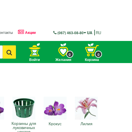
онтакты
Акции
UA
RU
(067) 463-08-80
0
0
Войти
Желания
Корзина
Корзины для
Крокус
Лилия
луковичных
цветов