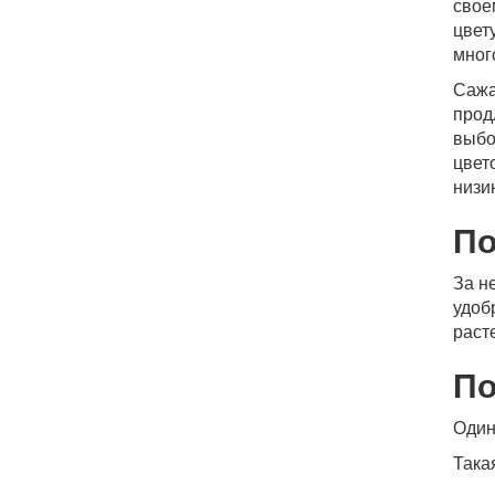
свое
цвет
мног
Сажа
прод
выбо
цвет
низи
По
За н
удоб
раст
По
Один
Така