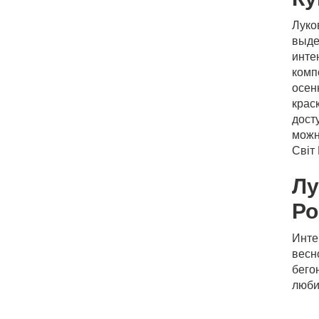
Луко
выде
инте
комп
осен
крас
дост
можн
Світ
Лу
Ро
Инте
весн
бего
люби