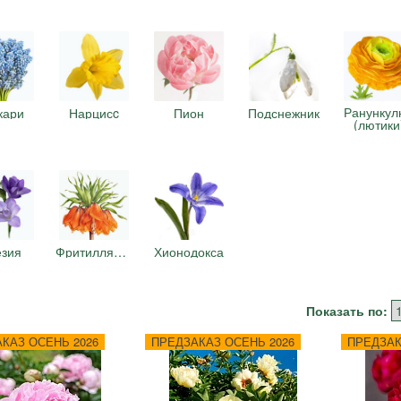
Ранункул
кари
Нарцисc
Пион
Подснежник
(лютики
зия
Фритиллярия
Хионодокса
Показать по:
КАЗ ОСЕНЬ 2026
ПРЕДЗАКАЗ ОСЕНЬ 2026
ПРЕДЗАК