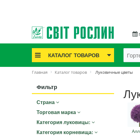
КАТАЛОГ ТОВАРОВ
Акционные товары
Главная
Каталог товаров
Луковичные цветы
Луковичные цветы
Саженцы роз
Фильтр
Лу
Саженцы плодово-ягодные
Страна
Лук и чеснок
Семенной картофель
Торговая марка
Семена и рассада
Категория луковицы:
Саженцы декоративные
Алл
Категория корневища:
Средства защиты растений