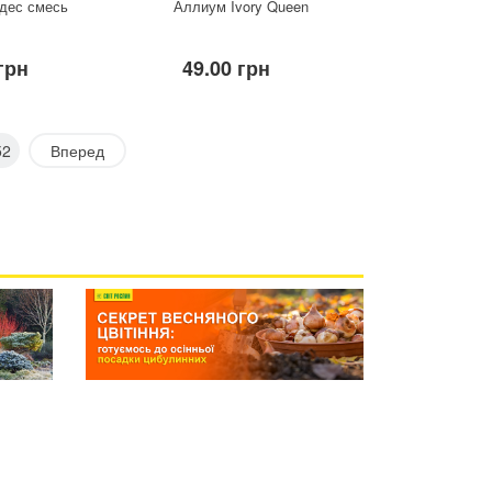
идес смесь
Аллиум Ivory Queen
грн
49.00 грн
52
Вперед