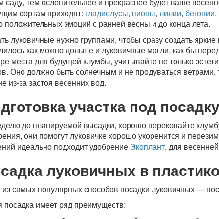
м саду, тем ослепительнее и прекраснее будет ваше весенн
ущим сортам приходят:
гладиолусы
,
пионы
,
лилии
,
бегонии
.
о положительных эмоций с ранней весны и до конца лета.
ть луковичные нужно группами, чтобы сразу создать яркие 
лилось как можно дольше и луковичные могли, как бы перед
ре места для будущей клумбы, учитывайте не только эстети
ов. Оно должно быть солнечным и не продуваться ветрами, 
не из-за застоя весенних вод.
дготовка участка под посадк
еделю до планируемой высадки, хорошо перекопайте клумбу
рения, они помогут луковичке хорошо укоренится и перезим
ений идеально подходит удобрение
Экоплант
, для весенне
садка луковичных в пластик
 из самых популярных способов посадки луковичных — по
я посадка имеет ряд преимуществ: