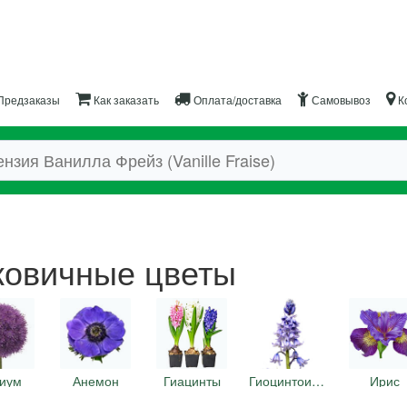
Предзаказы
Как заказать
Оплата/доставка
Самовывоз
К
ковичные цветы
иум
Анемон
Гиацинты
Гиоцинтоидес
Ирис