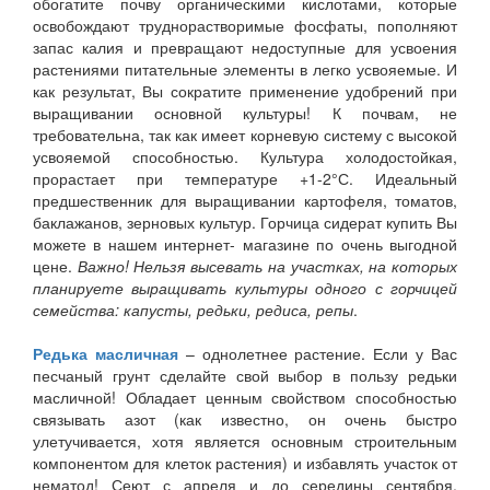
обогатите почву органическими кислотами, которые
освобождают труднорастворимые фосфаты, пополняют
запас калия и превращают недоступные для усвоения
растениями питательные элементы в легко усвояемые. И
как результат, Вы сократите применение удобрений при
выращивании основной культуры! К почвам, не
требовательна, так как имеет корневую систему с высокой
усвояемой способностью. Культура холодостойкая,
прорастает при температуре +1-2°С. Идеальный
предшественник для выращивании картофеля, томатов,
баклажанов, зерновых культур. Горчица сидерат купить Вы
можете в нашем интернет- магазине по очень выгодной
цене.
Важно! Нельзя высевать на участках, на которых
планируете выращивать культуры одного с горчицей
семейства: капусты, редьки, редиса, репы
.
Редька масличная
– однолетнее растение. Если у Вас
песчаный грунт сделайте свой выбор в пользу редьки
масличной! Обладает ценным свойством способностью
связывать азот (как известно, он очень быстро
улетучивается, хотя является основным строительным
компонентом для клеток растения) и избавлять участок от
нематод! Сеют с апреля и до середины сентября.