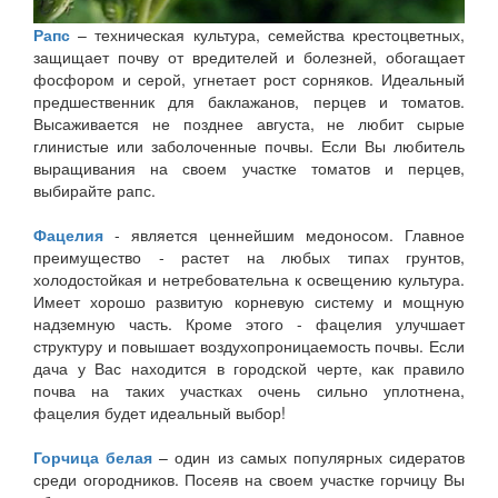
Рапс
– техническая культура, семейства крестоцветных,
защищает почву от вредителей и болезней, обогащает
фосфором и серой, угнетает рост сорняков. Идеальный
предшественник для баклажанов, перцев и томатов.
Высаживается не позднее августа, не любит сырые
глинистые или заболоченные почвы. Если Вы любитель
выращивания на своем участке томатов и перцев,
выбирайте рапс.
Фацелия
- является ценнейшим медоносом. Главное
преимущество - растет на любых типах грунтов,
холодостойкая и нетребовательна к освещению культура.
Имеет хорошо развитую корневую систему и мощную
надземную часть. Кроме этого - фацелия улучшает
структуру и повышает воздухопроницаемость почвы. Если
дача у Вас находится в городской черте, как правило
почва на таких участках очень сильно уплотнена,
фацелия будет идеальный выбор!
Горчица белая
– один из самых популярных сидератов
среди огородников. Посеяв на своем участке горчицу Вы