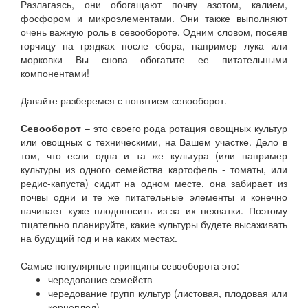
Разлагаясь, они обогащают почву азотом, калием,
фосфором и микроэлементами. Они также выполняют
очень важную роль в севообороте. Одним словом, посеяв
горчицу на грядках после сбора, например лука или
морковки Вы снова обогатите ее питательными
компонентами!
Давайте разберемся с понятием севооборот.
Севооборот
– это своего рода ротация овощных культур
или овощных с техническими, на Вашем участке. Дело в
том, что если одна и та же культура (или например
культуры из одного семейства картофель - томаты, или
редис-капуста) сидит на одном месте, она забирает из
почвы одни и те же питательные элементы и конечно
начинает хуже плодоносить из-за их нехватки. Поэтому
тщательно планируйте, какие культуры будете высаживать
на будущий год и на каких местах.
Самые популярные принципы севооборота это:
чередование семейств
чередование групп культур (листовая, плодовая или
корнеплод)