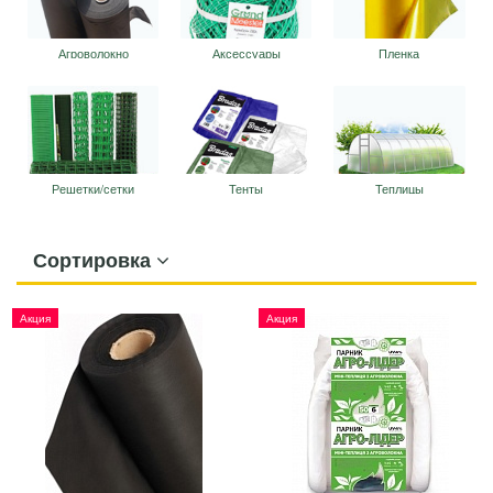
Агроволокно
Аксессуары
Пленка
Решетки/сетки
Тенты
Теплицы
Сортировка
Акция
Акция