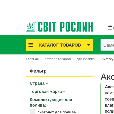
КАТАЛОГ ТОВАРОВ
Акционные товары
Главная
Каталог товаров
Для полива
Аксессу
Луковичные цветы
Саженцы роз
Фильтр
Ак
Саженцы плодово-ягодные
Страна
Лук и чеснок
Акс
Семенной картофель
Торговая марка
пом
Семена и рассада
соед
Комплектующие для
Саженцы декоративные
влаг
полива:
поли
Средства защиты растений
пистолет для полива