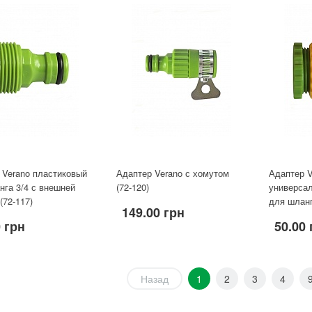
 Verano пластиковый
Адаптер Verano с хомутом
Адаптер V
нга 3/4 с внешней
(72-120)
универса
(72-117)
для шланга
149.00 грн
 грн
50.00 
Назад
1
2
3
4