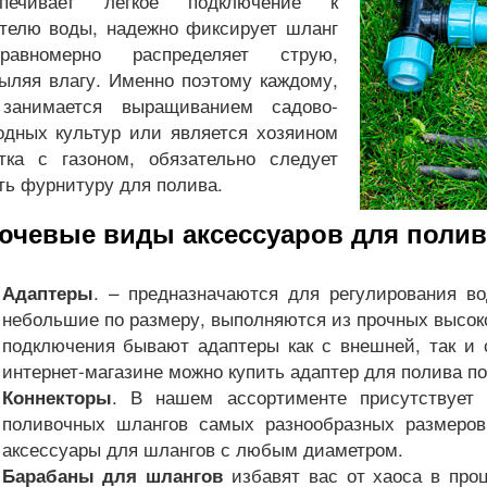
спечивает легкое подключение к
телю воды, надежно фиксирует шланг
авномерно распределяет струю,
ыляя влагу. Именно поэтому каждому,
 занимается выращиванием садово-
одных культур или является хозяином
тка с газоном, обязательно следует
ть фурнитуру для полива.
ючевые виды аксессуаров для полив
. – предназначаются для регулирования в
Адаптеры
небольшие по размеру, выполняются из прочных высок
подключения бывают адаптеры как с внешней, так и 
интернет-магазине можно купить адаптер для полива п
. В нашем ассортименте присутствует 
Коннекторы
поливочных шлангов самых разнообразных размеров,
аксессуары для шлангов с любым диаметром.
избавят вас от хаоса в проц
Барабаны для шлангов