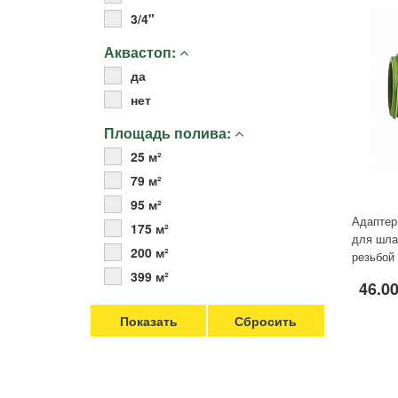
3/4"
Аквастоп:
да
нет
Площадь полива:
25 м²
79 м²
95 м²
Адаптер
175 м²
для шла
200 м²
резьбой 
399 м²
46.00