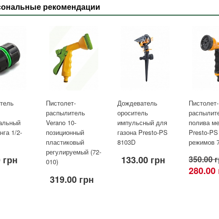
сональные рекомендации
тель
Пистолет-
Дождеватель
Пистолет-
распылитель
ороситель
распылит
альный
Verano 10-
импульсный для
полива м
га 1/2-
позиционный
газона Presto-PS
Presto-PS
пластиковый
8103D
режимов 
регулируемый (72-
 грн
133.00 грн
350.00 
010)
280.00
319.00 грн