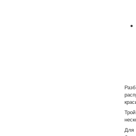
Разб
расп
крас
Трой
неск
Для