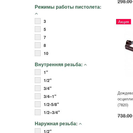
298.00
Режимы работы пистолета:
3
Акция
5
7
8
10
Внутренняя резьба:
1"
1/2"
3/4"
Дождева
3/4–1"
осцилли
1/2-5/8"
(7820)
1/2–3/4"
738.00
Наружная резьба:
1/2"