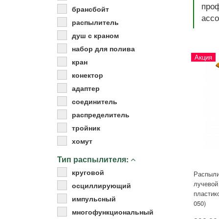
про
Удобрения
брансбойт
ассо
Для комнатных растений
распылитель
Для ландшафтного дизайна
душ с краном
Для полива
набор для полива
Акция
Инструменты и инвентарь
кран
Виноделие
конектор
Пчеловодство
адаптер
Садовые фигуры
соединитель
Мицелий грибов
распределитель
Товары для дома
тройник
Теплицы и укрывной материал
хомут
Луковичные и клубни
Тип распылителя:
круговой
Распыли
лучевой
осциллирующий
пластико
импульсный
050)
многофункциональный