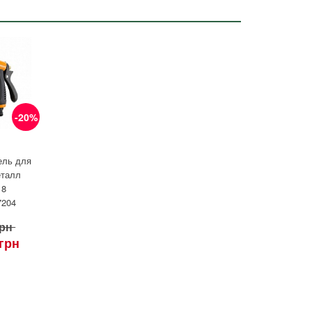
-20%
ель для
еталл
 8
7204
грн
 грн