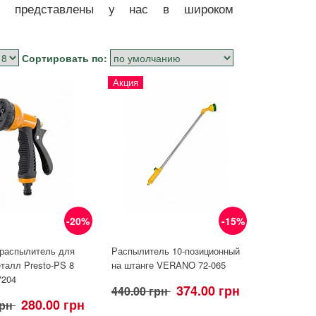
щие представлены у нас в широком
Сортировать по:
Акция
-20%
-15%
-распылитель для
Распылитель 10-позиционный
талл Presto-PS 8
на штанге VERANO 72-065
7204
374.00 грн
440.00 грн
280.00 грн
грн