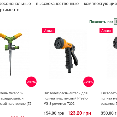
фессиональные высококачественные комплектую
ртименте.
Показать по:
Акция
Акция
-20%
-20%
тель Verano 2-
Пистолет-распылитель для
Пистолет
 вращающийся
полива пластиковый Presto-
полива ме
вый на стержне (72-
PS 8 режимов 7202
режимов 
123.20 грн
154.00 грн
350.00 