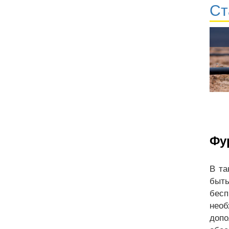
Ст
Фу
В та
бы
бесп
нео
доп