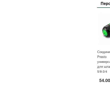
Пер
Соедини
Presto
универс
для шлан
5/8-3/4
54.00