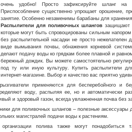
очень удобно! Просто зафиксируйте шланг на б
Приспособление существенно упрощает орошение, пр
занятие. Особенно незаменимы барабаны для хранени
защищают р
Распылители для поливочных шлангов
которые могут быть спровоцированы сильным напором
без распылительной насадки не просто нежелателен д
виде вымывания почвы, обнажения корневой систем
делают подачу воды ко грядкам более плавной и равно
бережный дождик. Вы можете самостоятельно регулир
под ту или иную культуру. Купить распылители д
интернет-магазине. Выбор и качество вас приятно удиви
рызгиватели применяются для бесперебойного и бе
ределяют воду, распыляя ее, но и автоматически раз
ивый и здоровый газон, всегда увлажненная почва без з
ники для поливочных шлангов – полезные аксессуары 
ольких магистралей подачи воды к растениям.
 организации полива также могут понадобиться т