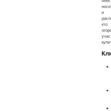
обе
носи
и р
расп
кто
огор
учас
купи
Кл