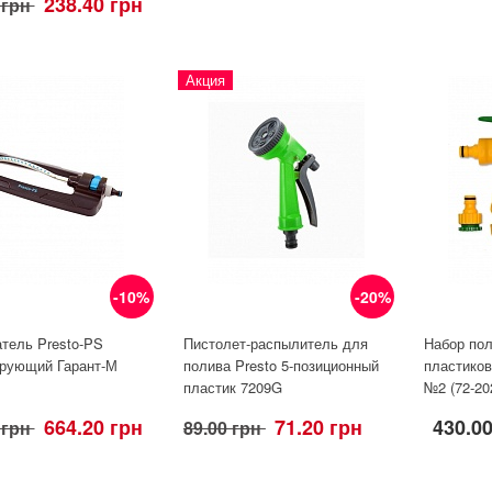
238.40 грн
 грн
Акция
-10%
-20%
тель Presto-PS
Пистолет-распылитель для
Набор по
рующий Гарант-М
полива Presto 5-позиционный
пластиков
пластик 7209G
№2 (72-20
664.20 грн
71.20 грн
430.0
 грн
89.00 грн