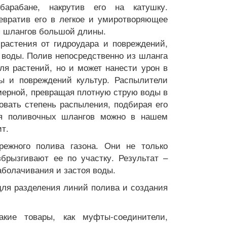
арабане, накрутив его на катушку.
евратив его в легкое и умиротворяющее
я шлангов большой длины.
астения от гидроудара и повреждений,
 воды. Полив непосредственно из шланга
ля растений, но и может нанести урон в
ы и повреждений культур. Распылители
мерной, превращая плотную струю воды в
овать степень распыления, подбирая его
ля поливочных шлангов можно в нашем
т.
режного полива газона. Они не только
брызгивают ее по участку. Результат –
аболачивания и застоя воды.
для разделения линий полива и создания
акие товары, как муфты-соединители,