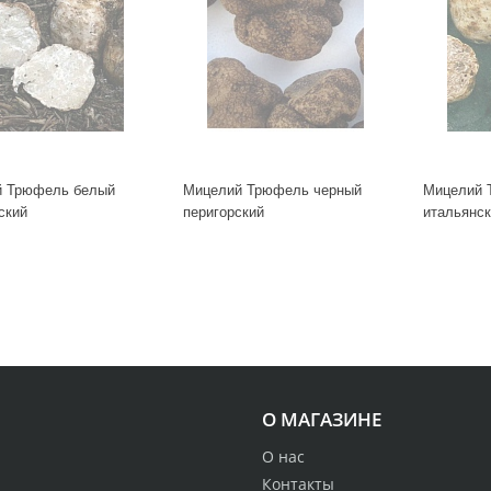
 Трюфель белый
Мицелий Трюфель черный
Мицелий 
ский
перигорский
итальянс
О МАГАЗИНЕ
О нас
Контакты