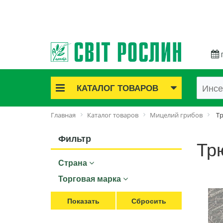
КАТАЛОГ ТОВАРОВ
Акционные товары
Главная
Каталог товаров
Мицелий грибов
Т
Луковичные цветы
Саженцы роз
Фильтр
Тр
Саженцы плодово-ягодные
Страна
Лук и чеснок
Семенной картофель
Торговая марка
Семена и рассада
Саженцы декоративные
Средства защиты растений