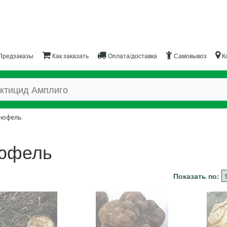
Предзаказы
Как заказать
Оплата/доставка
Самовывоз
К
рюфель
юфель
Показать по: