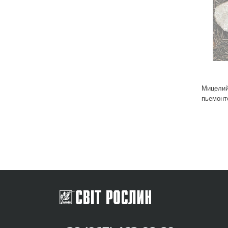
Удобрения
Для комнатных растений
Для ландшафтного дизайна
Для полива
Инструменты и инвентарь
Виноделие
Мицелий
Пчеловодство
пьемонт
Садовые фигуры
Мицелий грибов
Товары для дома
Теплицы и укрывной материал
Луковичные и клубни