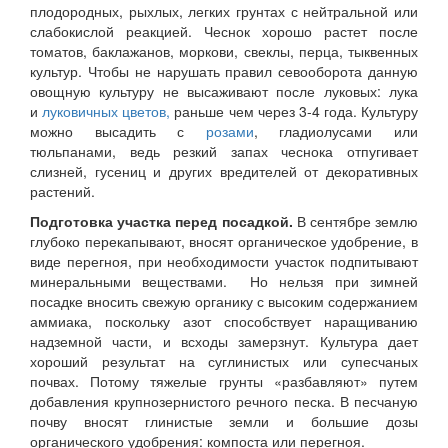
плодородных, рыхлых, легких грунтах с нейтральной или
слабокислой реакцией. Чеснок хорошо растет после
томатов, баклажанов, моркови, свеклы, перца, тыквенных
культур. Чтобы не нарушать правил севооборота данную
овощную культуру не высаживают после луковых: лука
и
луковичных цветов,
раньше чем через 3-4 года. Культуру
можно высадить с
розами
, гладиолусами или
тюльпанами, ведь резкий запах чеснока отпугивает
слизней, гусениц и других вредителей от декоративных
растений.
Подготовка участка перед посадкой.
В сентябре землю
глубоко перекапывают, вносят органическое удобрение, в
виде перегноя, при необходимости участок подпитывают
минеральными веществами. Но нельзя при зимней
посадке вносить свежую органику с высоким содержанием
аммиака, поскольку азот способствует наращиванию
надземной части, и всходы замерзнут. Культура дает
хороший результат на суглинистых или супесчаных
почвах. Потому тяжелые грунты «разбавляют» путем
добавления крупнозернистого речного песка. В песчаную
почву вносят глинистые земли и большие дозы
органического удобрения: компоста или перегноя.