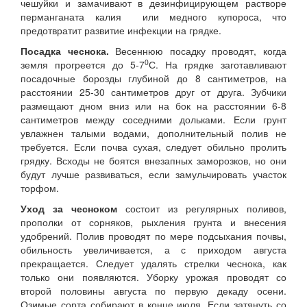
чешуйки и замачивают в дезинфицирующем растворе
перманганата калия или медного купороса, что
предотвратит развитие инфекции на грядке.
Посадка чеснока.
Весеннюю посадку проводят, когда
0
земля прогреется до 5-7
С. На грядке заготавливают
посадочные борозды глубиной до 8 сантиметров, на
расстоянии 25-30 сантиметров друг от друга. Зубчики
размещают дном вниз или на бок на расстоянии 6-8
сантиметров между соседними дольками. Если грунт
увлажнен талыми водами, дополнительный полив не
требуется. Если почва сухая, следует обильно пролить
грядку. Всходы не боятся внезапных заморозков, но они
будут лучше развиваться, если замульчировать участок
торфом.
Уход за чесноком
состоит из регулярных поливов,
прополки от сорняков, рыхления грунта и внесения
удобрений. Полив проводят по мере подсыхания почвы,
обильность увеличивается, а с приходом августа
прекращается. Следует удалять стрелки чеснока, как
только они появляются. Уборку урожая проводят со
второй половины августа по первую декаду осени.
Озимые сорта собирают в конце июля. Если затянуть со