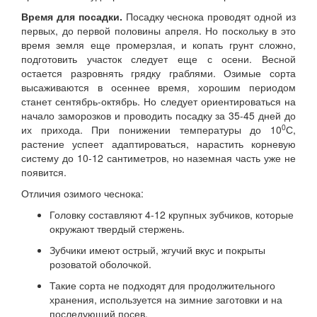
Время для посадки.
Посадку чеснока проводят одной из
первых, до первой половины апреля. Но поскольку в это
время земля еще промерзлая, и копать грунт сложно,
подготовить участок следует еще с осени. Весной
остается разровнять грядку граблями. Озимые сорта
высаживаются в осеннее время, хорошим периодом
станет сентябрь-октябрь. Но следует ориентироваться на
начало заморозков и проводить посадку за 35-45 дней до
0
их прихода. При понижении температуры до 10
С,
растение успеет адаптироваться, нарастить корневую
систему до 10-12 сантиметров, но наземная часть уже не
появится.
Отличия озимого чеснока:
Головку составляют 4-12 крупных зубчиков, которые
окружают твердый стержень.
Зубчики имеют острый, жгучий вкус и покрыты
розоватой оболочкой.
Такие сорта не подходят для продолжительного
хранения, используется на зимние заготовки и на
последующий посев.