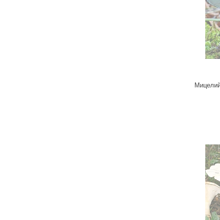
Удобрения
Для комнатных растений
Для ландшафтного дизайна
Для полива
Инструменты и инвентарь
Виноделие
Мицелий
Пчеловодство
Садовые фигуры
Мицелий грибов
Товары для дома
Теплицы и укрывной материал
Луковичные и клубни