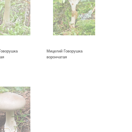
Говорушка
Мицелий Говорушка
гая
ворончатая