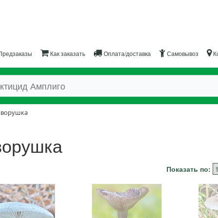
Предзаказы
Как заказать
Оплата/доставка
Самовывоз
К
оворушка
ворушка
Показать по: