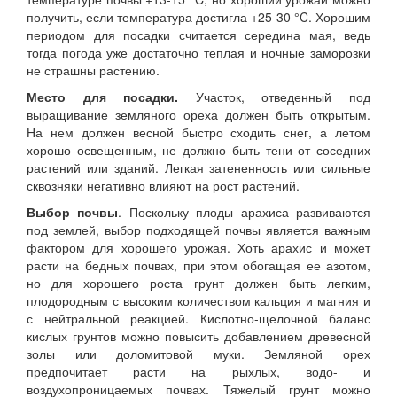
получить, если температура достигла +25-30 °C. Хорошим
периодом для посадки считается середина мая, ведь
тогда погода уже достаточно теплая и ночные заморозки
не страшны растению.
Место для посадки.
Участок, отведенный под
выращивание земляного ореха должен быть открытым.
На нем должен весной быстро сходить снег, а летом
хорошо освещенным, не должно быть тени от соседних
растений или зданий. Легкая затененность или сильные
сквозняки негативно влияют на рост растений.
Выбор почвы
. Поскольку плоды арахиса развиваются
под землей, выбор подходящей почвы является важным
фактором для хорошего урожая. Хоть арахис и может
расти на бедных почвах, при этом обогащая ее азотом,
но для хорошего роста грунт должен быть легким,
плодородным с высоким количеством кальция и магния и
с нейтральной реакцией. Кислотно-щелочной баланс
кислых грунтов можно повысить добавлением древесной
золы или доломитовой муки. Земляной орех
предпочитает расти на рыхлых, водо- и
воздухопроницаемых почвах. Тяжелый грунт можно