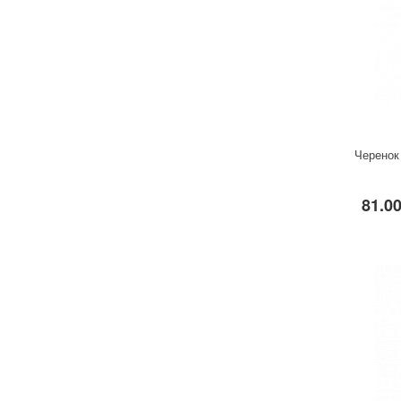
Удобрения
Для комнатных растений
Для ландшафтного дизайна
Для полива
Инструменты и инвентарь
Виноделие
Черенок
Пчеловодство
Садовые фигуры
81.00
Мицелий грибов
Товары для дома
Теплицы и укрывной материал
Луковичные и клубни