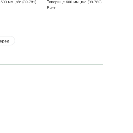
500 мм.,в/с (39-781)
Топорище 600 мм.,в/с (39-782)
Вист
еред