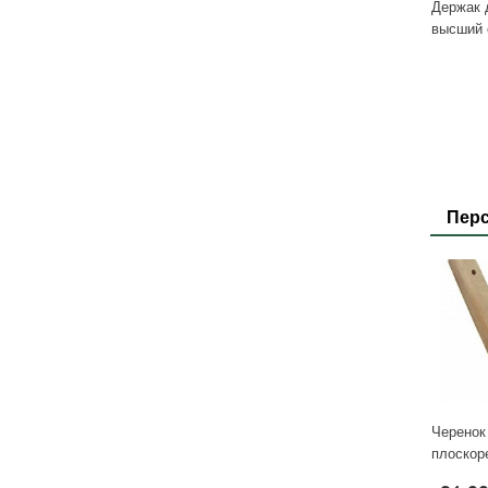
Держак 
высший с
Пер
Черенок
плоскор