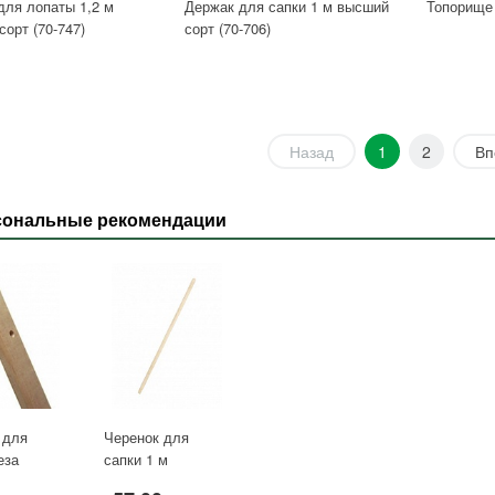
для лопаты 1,2 м
Держак для сапки 1 м высший
Топорище 
орт (70-747)
сорт (70-706)
Назад
1
2
Вп
сональные рекомендации
 для
Черенок для
еза
сапки 1 м