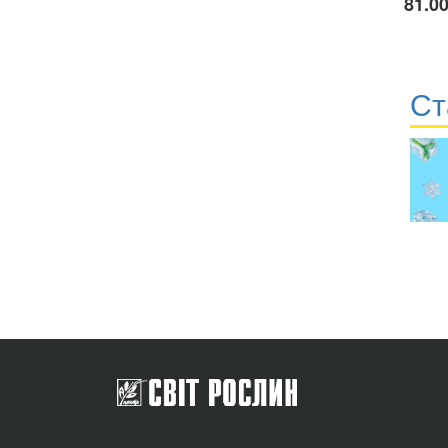
81.00
Ст