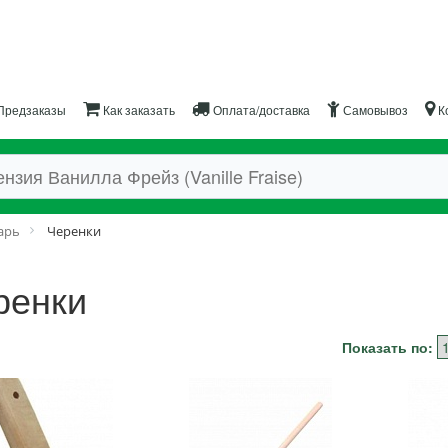
Предзаказы
Как заказать
Оплата/доставка
Самовывоз
К
арь
Черенки
ренки
Показать по: