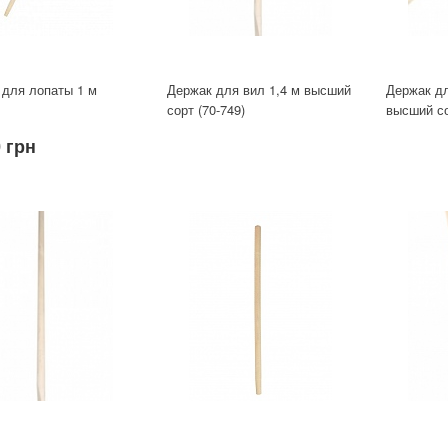
 для лопаты 1 м
Держак для вил 1,4 м высший
Держак дл
сорт (70-749)
высший со
 грн