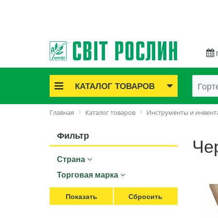
КАТАЛОГ ТОВАРОВ
Акционные товары
Главная
Каталог товаров
Инструменты и инвент
Луковичные цветы
Саженцы роз
Фильтр
Че
Саженцы плодово-ягодные
Страна
Лук и чеснок
Семенной картофель
Торговая марка
Семена и рассада
Саженцы декоративные
Средства защиты растений