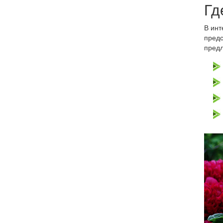
Гд
В инт
предс
предл