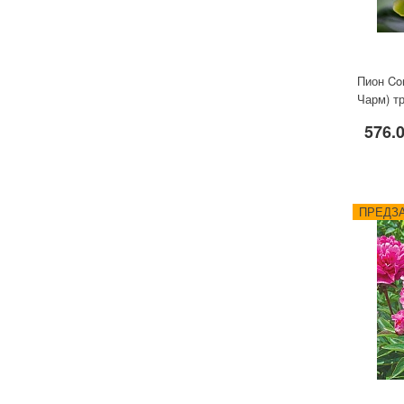
Пион Co
Чарм) т
576.
ПРЕДЗА