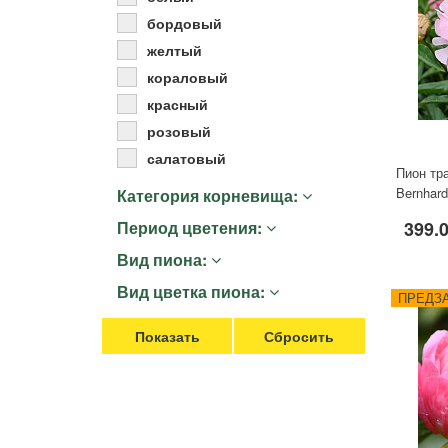
Удобрения
бордовый
Для комнатных растений
желтый
Для ландшафтного дизайна
кораловый
Для полива
красный
Инструменты и инвентарь
розовый
Виноделие
салатовый
Пион тр
Пчеловодство
Bernhard
Категория корневища:
Садовые фигуры
Период цветения:
399.
Мицелий грибов
Товары для дома
Вид пиона:
Теплицы и укрывной материал
Вид цветка пиона:
ПРЕДЗА
Луковичные и клубни