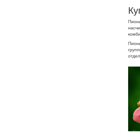
Ку
Пионы
насчи
комби
Пионы
групп
отдел