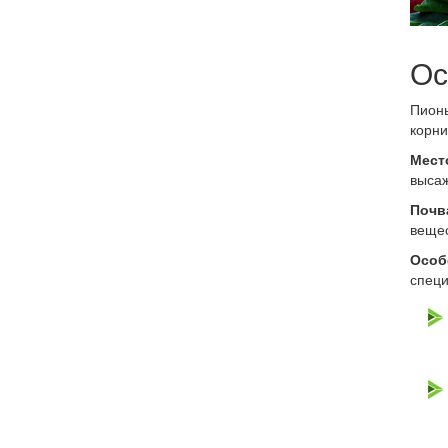
Ос
Пионы
корни
Мест
высаж
Почв
вещес
Особ
специ