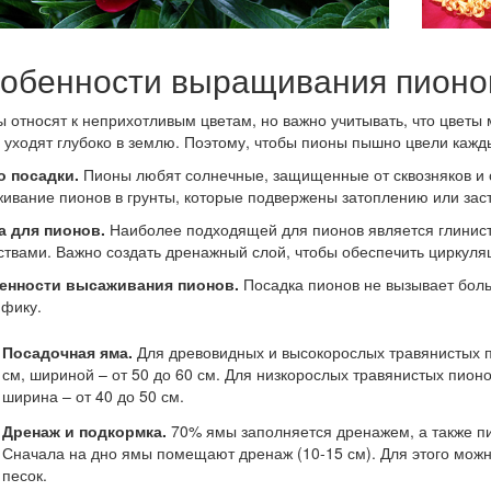
обенности выращивания пионо
 относят к неприхотливым цветам, но важно учитывать, что цветы м
 уходят глубоко в землю. Поэтому, чтобы пионы пышно цвели кажд
о посадки.
Пионы любят солнечные, защищенные от сквозняков и с
ивание пионов в грунты, которые подвержены затоплению или зас
а для пионов.
Наиболее подходящей для пионов является глиниста
твами. Важно создать дренажный слой, чтобы обеспечить циркуляц
енности высаживания пионов.
Посадка пионов не вызывает боль
фику.
Посадочная яма.
Для древовидных и высокорослых травянистых п
см, шириной – от 50 до 60 см. Для низкорослых травянистых пионо
ширина – от 40 до 50 см.
Дренаж и подкормка.
70% ямы заполняется дренажем, а также п
Сначала на дно ямы помещают дренаж (10-15 см). Для этого можно
песок.