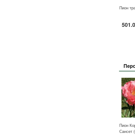
Пион тр
501.
Пер
Пион Ко
Сансет (