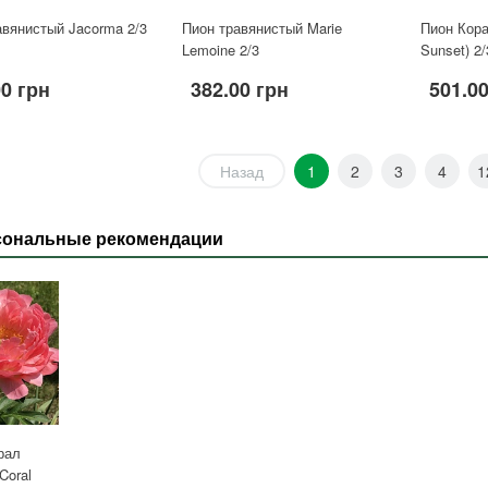
авянистый Jacorma 2/3
Пион травянистый Marie
Пион Кора
Lemoine 2/3
Sunset) 2/
00 грн
382.00 грн
501.0
Назад
1
2
3
4
1
сональные рекомендации
рал
Coral