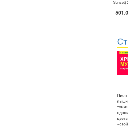
Sunset) 
501.
Ст
Пион 
пышны
тонки
одном
цветы
«свой