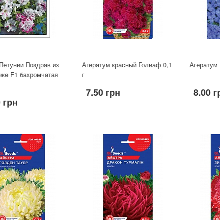
Петунии Поздрав из
Агератум красный Голиаф 0,1
Агератум 
же F1 бахромчатая
г
7.50 грн
8.00 г
 грн