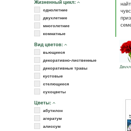
Жизненный цикл:
най
Удобрения
однолетние
чув
Для комнатных растений
при
двухлетние
Для ландшафтного дизайна
семе
многолетние
Для полива
комнатные
Инструменты и инвентарь
Виноделие
Вид цветов:
Пчеловодство
вьющиеся
Садовые фигуры
декоративно-лиственные
Двухл
Мицелий грибов
декоративные травы
Товары для дома
кустовые
Теплицы и укрывной материал
стелющиеся
Луковичные и клубни
сухоцветы
Цветы:
абутилон
агератум
алиссум