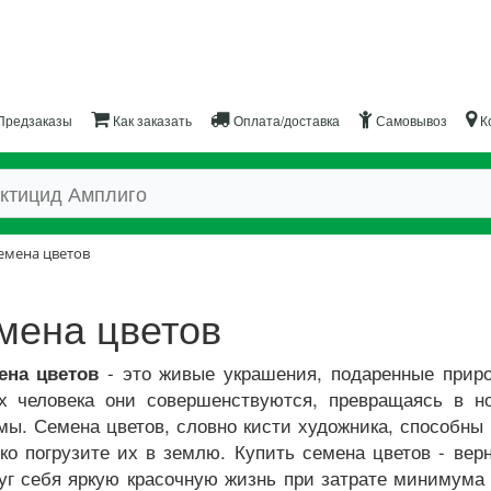
Предзаказы
Как заказать
Оплата/доставка
Самовывоз
К
емена цветов
мена цветов
- это живые украшения, подаренные приро
ена цветов
ах человека они совершенствуются, превращаясь в н
ы. Семена цветов, словно кисти художника, способны
ко погрузите их в землю. Купить семена цветов - вер
уг себя яркую красочную жизнь при затрате минимума