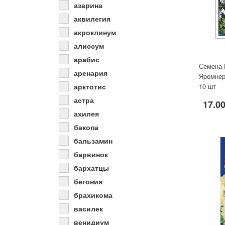
азарина
аквилегия
акроклинум
алиссум
арабис
Семена 
аренария
Яромнер
арктотис
10 шт
астра
17.00
ахилея
бакопа
бальзамин
барвинок
бархатцы
бегония
брахикома
василек
венидиум