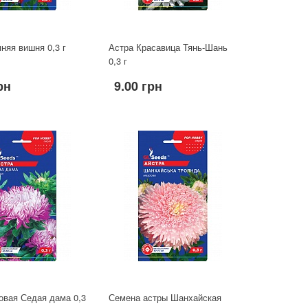
няя вишня 0,3 г
Астра Красавица Тянь-Шань
0,3 г
рн
9.00 грн
овая Седая дама 0,3
Семена астры Шанхайская