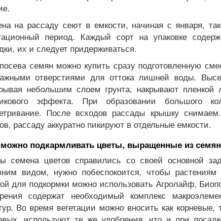
ие.
на на рассаду сеют в емкости, начиная с января, та
тационный период. Каждый сорт на упаковке содер
дки, их и следует придерживаться.
посева семян можно купить сразу подготовленную сме
ажными отверстиями для оттока лишней воды. Высе
рывая небольшим слоем грунта, накрывают пленкой 
никового эффекта. При образовании большого ко
етривание. После всходов рассады крышку снимаем.
ов, рассаду аккуратно пикируют в отдельные емкости.
 можно подкармливать цветы, выращенные из семян
ы семена цветов справились со своей основной за
ним видом, нужно побеспокоится, чтобы растениям 
ой для подкормки можно использовать Агролайф, Биоп
рения содержат необходимый комплекс макроэлеме
тур. Во время вегетации можно вносить как корневые, 
евых, используют те же удобрения, что и при посадк