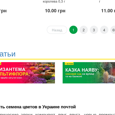
королева 0,3 г
г
грн
10.00 грн
11.00 
Назад
1
2
3
4
6
атьи
ть семена цветов в Украине почтой
рические эпохи изменяют друг друга, новые времен