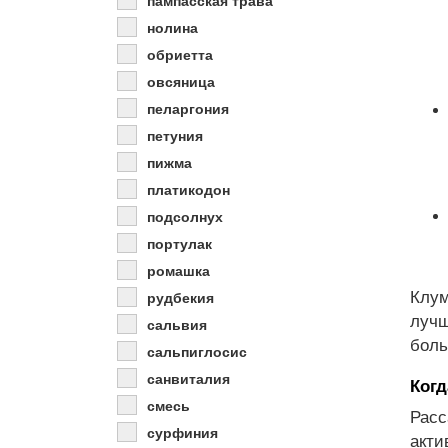
нолина
обриетта
овсяница
пеларгония
петуния
пижма
платикодон
подсолнух
портулак
ромашка
Клум
рудбекия
лучш
сальвия
боль
сальпиглосис
санвиталия
Когд
смесь
Расс
сурфиния
акти