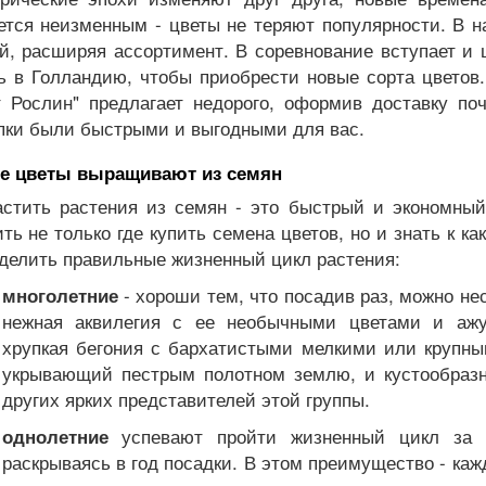
ется неизменным - цветы не теряют популярности. В 
й, расширяя ассортимент. В соревнование вступает и 
ь в Голландию, чтобы приобрести новые сорта цветов.
т Рослин" предлагает недорого, оформив доставку по
пки были быстрыми и выгодными для вас.
е цветы выращивают из семян
стить растения из семян - это быстрый и экономны
ть не только где купить семена цветов, но и знать к к
делить правильные жизненный цикл растения:
- хороши тем, что посадив раз, можно не
многолетние
нежная аквилегия с ее необычными цветами и аж
хрупкая бегония с бархатистыми мелкими или крупны
укрывающий пестрым полотном землю, и кустообразн
других ярких представителей этой группы.
успевают пройти жизненный цикл за о
однолетние
раскрываясь в год посадки. В этом преимущество - ка