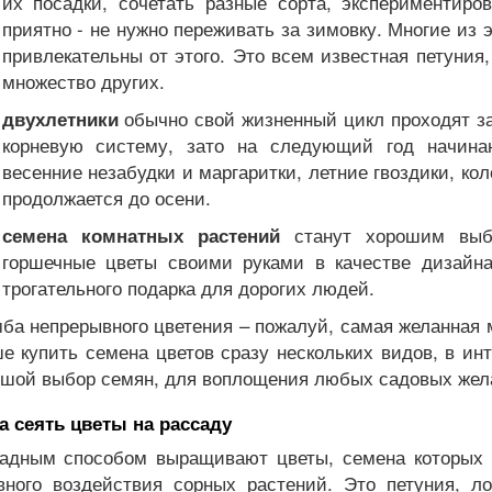
их посадки, сочетать разные сорта, экспериментиро
приятно - не нужно переживать за зимовку. Многие из 
привлекательны от этого. Это всем известная петуния
множество других.
обычно свой жизненный цикл проходят за
двухлетники
корневую систему, зато на следующий год начин
весенние незабудки и маргаритки, летние гвоздики, ко
продолжается до осени.
станут хорошим выбо
семена комнатных растений
горшечные цветы своими руками в качестве дизайна
трогательного подарка для дорогих людей.
ба непрерывного цветения – пожалуй, самая желанная 
е купить семена цветов сразу нескольких видов, в ин
шой выбор семян, для воплощения любых садовых жел
а сеять цветы на рассаду
адным способом выращивают цветы, семена которых 
вного воздействия сорных растений. Это петуния, л