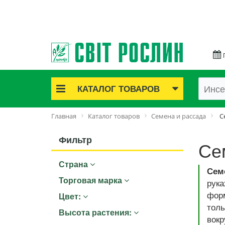
КАТАЛОГ ТОВАРОВ
Акционные товары
Главная
Каталог товаров
Семена и рассада
С
Луковичные цветы
Саженцы роз
Фильтр
Се
Саженцы плодово-ягодные
Страна
Лук и чеснок
Сем
Семенной картофель
Торговая марка
рук
Семена и рассада
форм
Цвет:
Саженцы декоративные
толь
Высота растения:
вокр
Средства защиты растений