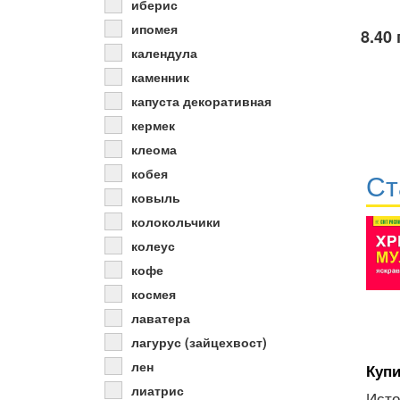
иберис
ипомея
8.40 
календула
каменник
капуста декоративная
кермек
клеома
кобея
Ст
ковыль
колокольчики
колеус
кофе
космея
лаватера
лагурус (зайцехвост)
лен
Купи
лиатрис
Исто