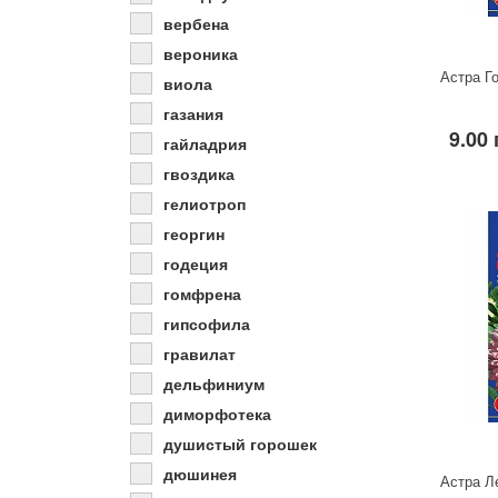
вербена
вероника
Астра Го
виола
газания
9.00 
гайладрия
гвоздика
гелиотроп
георгин
годеция
гомфрена
гипсофила
гравилат
дельфиниум
диморфотека
душистый горошек
дюшинея
Астра Л