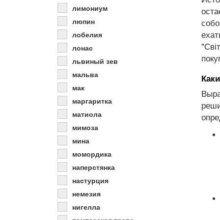
лимониум
оста
люпин
собо
ехат
лобелия
"Сві
лонас
поку
львиный зев
мальва
Каки
мак
Выра
маргаритка
реши
матиола
опре
мимоза
мина
момордика
наперстянка
настурция
немезия
нигелла
пампасская трава