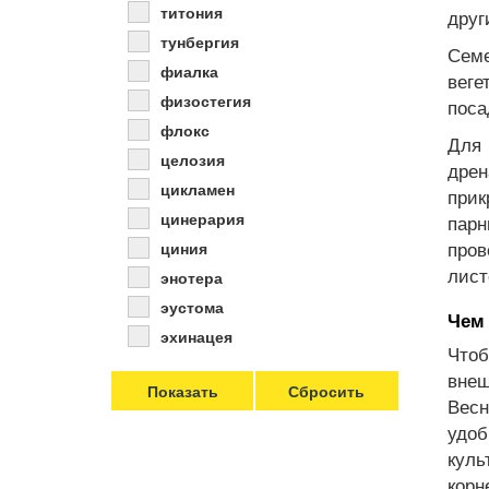
титония
друг
тунбергия
Семе
фиалка
веге
физостегия
поса
флокс
Для 
целозия
дрен
цикламен
прик
цинерария
пар
пров
циния
лист
энотера
эустома
Чем
эхинацея
Чтоб
внеш
Весн
удоб
куль
корн