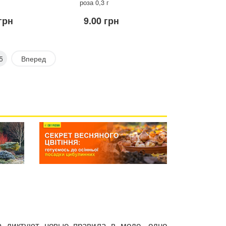
роза 0,3 г
грн
9.00 грн
5
Вперед
а диктуют новые правила в моде, одно