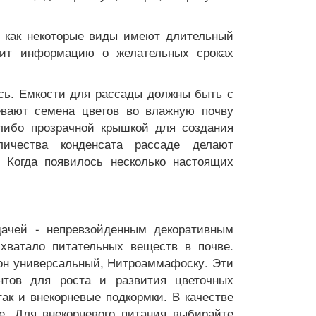
к как некоторые виды имеют длительный
жит информацию о желательных сроках
сь. Емкости для рассады должны быть с
вают семена цветов во влажную почву
либо прозрачной крышкой для создания
личества конденсата рассаде делают
 Когда появилось несколько настоящих
дачей - непревзойденным декоративным
хватало питательных веществ в почве.
он универсальный, Нитроаммафоску. Эти
нтов для роста и развития цветочных
так и внекорневые подкормки. В качестве
е. Для внекорневого питания выбирайте