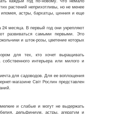
вать каждый год по-новому. Что немало
этих растений неприхотливы, но не менее
, ипомея, астры, бархатцы, цинния и еще
 24 месяца. В первый год они укрепляют
ают развиваться самыми первыми. Это
локольчики и шток-розы, цветение которых
ром для тех, кто хочет выращивать
 собственного интерьера или милого и
мечта для садоводов. Для ее воплощения
тернет-магазине Світ Рослин представлен
аний.
мелкие и слабые и могут не выдержать
обелия, дельфиниум, астры, агератум и