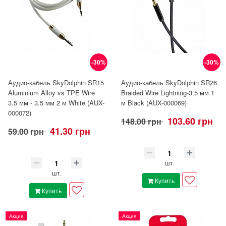
-30%
-30%
Аудио-кабель SkyDolphin SR15
Аудио-кабель SkyDolphin SR26
Aluminium Alloy vs TPE Wire
Braided Wire Lightning-3.5 мм 1
3.5 мм - 3.5 мм 2 м White (AUX-
м Black (AUX-000069)
000072)
103.60 грн
148.00 грн
41.30 грн
59.00 грн
шт.
шт.
Купить
Купить
Акция
Акция