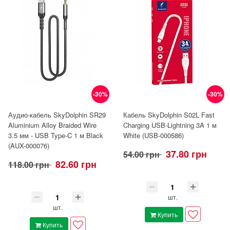
-30%
-30%
Аудио-кабель SkyDolphin SR29
Кабель SkyDolphin S02L Fast
Aluminium Alloy Braided Wire
Charging USB-Lightning 3A 1 м
3.5 мм - USB Type-C 1 м Black
White (USB-000586)
(AUX-000076)
37.80 грн
54.00 грн
82.60 грн
118.00 грн
шт.
шт.
Купить
Купить