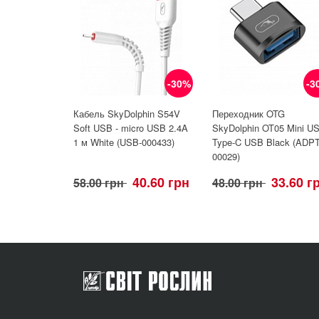
-30%
-3
Кабель SkyDolphin S54V
Переходник OTG
Soft USB - micro USB 2.4A
SkyDolphin OT05 Mini U
1 м White (USB-000433)
Type-C USB Black (ADPT
00029)
40.60 грн
33.60 г
58.00 грн
48.00 грн