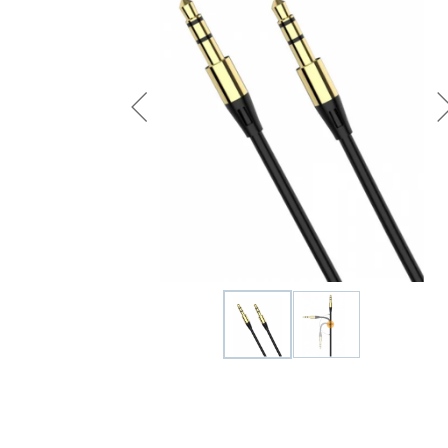
Удобрения
Для комнатных растений
Для ландшафтного дизайна
Для полива
Инструменты и инвентарь
Виноделие
Пчеловодство
Садовые фигуры
Мицелий грибов
Товары для дома
Теплицы и укрывной материал
Луковичные и клубни