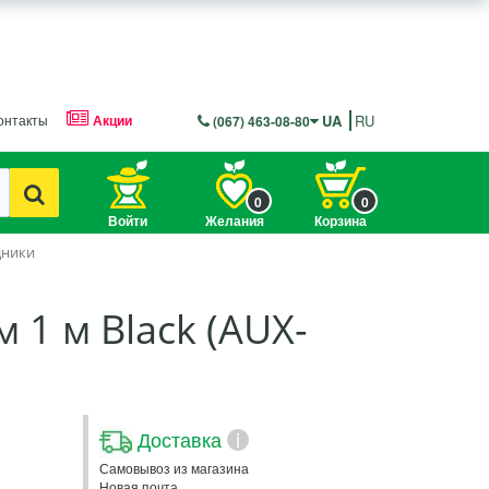
онтакты
Акции
UA
RU
(067) 463-08-80
0
0
Войти
Желания
Корзина
дники
 1 м Black (AUX-
Доставка
i
Самовывоз из магазина
Новая почта