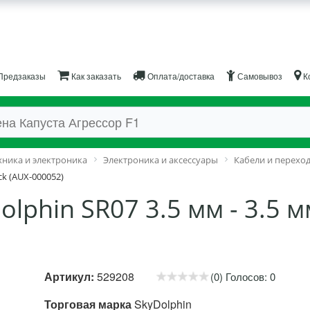
Предзаказы
Как заказать
Оплата/доставка
Самовывоз
К
хника и электроника
Электроника и аксессуары
Кабели и перехо
ck (AUX-000052)
lphin SR07 3.5 мм - 3.5 мм
Артикул:
529208
(0) Голосов: 0
Торговая марка
SkyDolphin