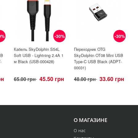
0%
-30%
-30%
Кабель SkyDolphin S54L
Переходник OTG
SB
Soft USB - Lightning 2.4A 1
SkyDolphin OT08 Mini USB
-
м Black (USB-000428)
Type-C USB Black (ADPT-
00031)
рн
45.50 грн
33.60 грн
65.00 грн
48.00 грн
О МАГАЗИНЕ
О нас