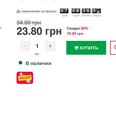
0
7
0
8
3
6
0
5
0
7
0
8
:
3
6
:
0
5
До окончания осталось:
днiв
годин
хвилин
секунд
34.00 грн
23.80 грн
Скидка
30%
10.20 грн
КУПИТЬ
шт.
В наличии