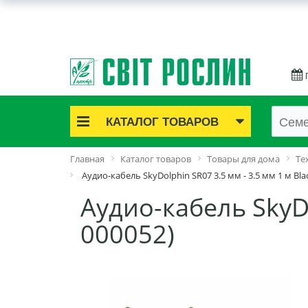
КАТАЛОГ ТОВАРОВ
Акционные товары
Главная
Каталог товаров
Товары для дома
Те
Луковичные цветы
Аудио-кабель SkyDolphin SR07 3.5 мм - 3.5 мм 1 м Bla
Саженцы роз
Аудио-кабель SkyDo
Саженцы плодово-ягодные
000052)
Лук и чеснок
Семенной картофель
Семена и рассада
Саженцы декоративные
Средства защиты растений