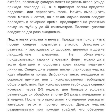
октября, поскольку культура может не успеть окрепнуть до
прихода похолоданий, а с приходом весны придется
подсевать или пересевать газон. Начать выращивать
газон можно и летом, но в таком случае посев следует
проводить в вечернее время, предварительно увлажнив
почву на глубину до 40 сантиметров. Поливать участок
следует по два раза ежедневно.
Подготовка участка и почвы.
Прежде чем приступить к
посеву следует подготовить участок. Выполняется
разметка, и закладываются дорожки, цветники и другие
ландшафтные элементы. Не обязательно
придерживаться строгих угловатых форм, можно дать
волю фантазии и оформить края газона плавными
линиями. Следующим этапом после планировки участка
идет обработка почвы. Выбранное место очищается от
сорняков вручную или с использованием гербицидов
общего действия. При использовании гербицидов сорняки
исчезают через 2-3 недели, для большего эффекта
рекомендуется обработать почву 2-3 раза с интервалом в
2 недели. После чего приступают к очищению участка от
камешков, веток и прочего мусора. Дальше участок
разравнивается при помощи граблей, что обеспечит