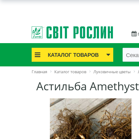
КАТАЛОГ ТОВАРОВ
Акционные товары
Главная
Каталог товаров
Луковичные цветы
Луковичные цветы
Астильба Amethyst
Саженцы роз
Саженцы плодово-ягодные
Лук и чеснок
Семенной картофель
Семена и рассада
Саженцы декоративные
Средства защиты растений