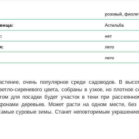
розовый, фиоле
евища:
Астильба
:
нет
я:
лето
лето
стение, очень популярное среди садоводов. В высот
ветло-сиреневого цвета, собраны в узкое, но плотное 
ом для посадки будет участок в тени при рассеянно
ронами деревьев. Может расти на одном месте, без 
 самые суровые зимы. Станет неповторимым украшением