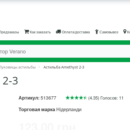
Предзаказы
Как заказать
Оплата/доставка
Самовывоз
К
Луковицы астильбы
Астильба Amethyst 2-3
 2-3
Артикул:
513677
(4.35) Голосов: 11
Торговая марка
Нідерланди
123.00 грн