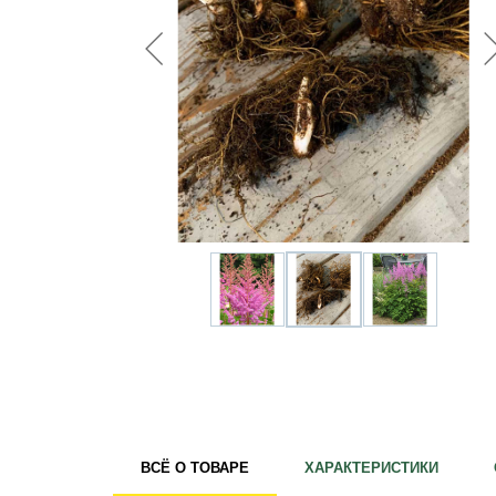
Удобрения
Для комнатных растений
Для ландшафтного дизайна
Для полива
Инструменты и инвентарь
Виноделие
Пчеловодство
Садовые фигуры
Мицелий грибов
Товары для дома
Теплицы и укрывной материал
Луковичные и клубни
ВСЁ О ТОВАРЕ
ХАРАКТЕРИСТИКИ