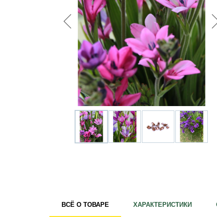
Удобрения
Для комнатных растений
Для ландшафтного дизайна
Для полива
Инструменты и инвентарь
Виноделие
Пчеловодство
Садовые фигуры
Мицелий грибов
Товары для дома
Теплицы и укрывной материал
Луковичные и клубни
ВСЁ О ТОВАРЕ
ХАРАКТЕРИСТИКИ