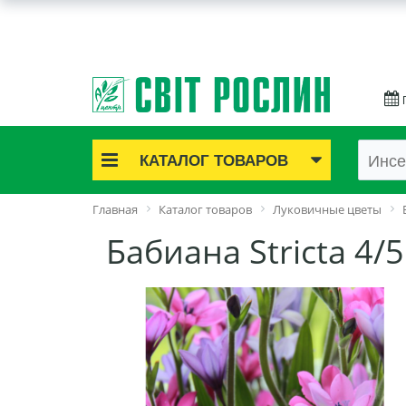
КАТАЛОГ ТОВАРОВ
Акционные товары
Главная
Каталог товаров
Луковичные цветы
Луковичные цветы
Бабиана Stricta 4/5
Саженцы роз
Саженцы плодово-ягодные
Лук и чеснок
Семенной картофель
Семена и рассада
Саженцы декоративные
Средства защиты растений