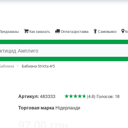
Предзаказы
Как заказать
Оплата/доставка
Самовывоз
К
Бабиана
Бабиана Stricta 4/5
Артикул:
483333
(4.6) Голосов: 18
Торговая марка
Нідерланди
97.00 грн