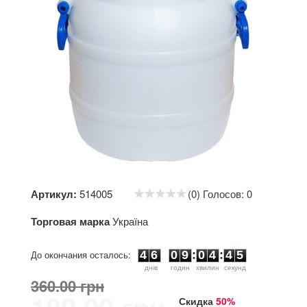
Артикул:
514005
(0) Голосов: 0
Торговая марка
Україна
4
6
0
9
0
4
4
4
До окончания осталось:
4
6
0
9
:
0
4
:
4
5
днiв
годин
хвилин
секунд
360.00 грн
Скидка
50%