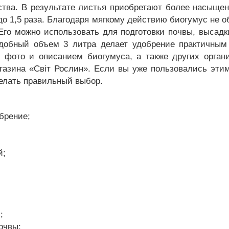
тва. В результате листья приобретают более насыщен
о 1,5 раза. Благодаря мягкому действию биогумус не 
Его можно использовать для подготовки почвы, высадк
добный объем 3 литра делает удобрение практичным
 фото и описанием биогумуса, а также других орган
агазина «Світ Рослин». Если вы уже пользовались эти
елать правильный выбор.
брение;
й;
;
очвы;