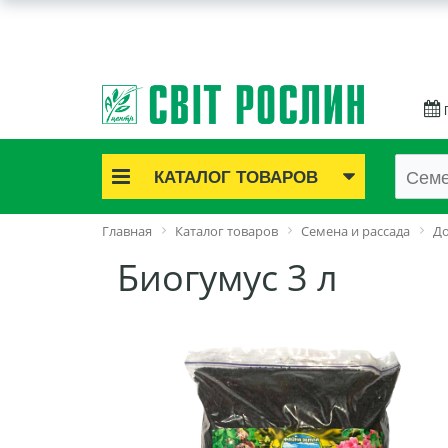
КАТАЛОГ ТОВАРОВ
Акционные товары
Главная
Каталог товаров
Семена и рассада
До
Луковичные цветы
Биогумус 3 л
Саженцы роз
Саженцы плодово-ягодные
Лук и чеснок
Семенной картофель
Семена и рассада
Саженцы декоративные
Средства защиты растений