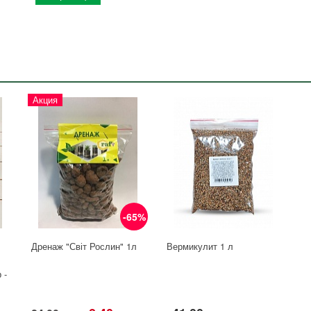
Акция
-65%
Дренаж "Світ Рослин" 1л
Вермикулит 1 л
 -