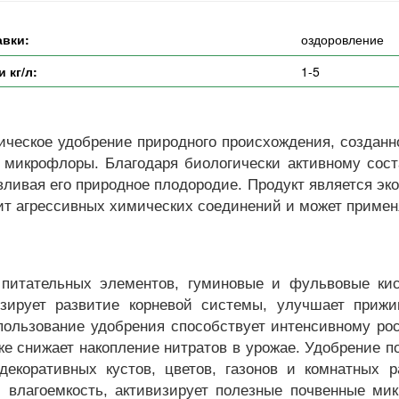
авки:
оздоровление
 кг/л:
1-5
ческое удобрение природного происхождения, созданн
 микрофлоры. Благодаря биологически активному соста
вливая его природное плодородие. Продукт является э
ит агрессивных химических соединений и может примен
 питательных элементов, гуминовые и фульвовые ки
изирует развитие корневой системы, улучшает приж
спользование удобрения способствует интенсивному ро
е снижает накопление нитратов в урожае. Удобрение п
декоративных кустов, цветов, газонов и комнатных 
и влагоемкость, активизирует полезные почвенные ми