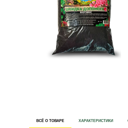
Удобрения
Для комнатных растений
Для ландшафтного дизайна
Для полива
Инструменты и инвентарь
Виноделие
Пчеловодство
Садовые фигуры
Мицелий грибов
Товары для дома
Теплицы и укрывной материал
Луковичные и клубни
ВСЁ О ТОВАРЕ
ХАРАКТЕРИСТИКИ