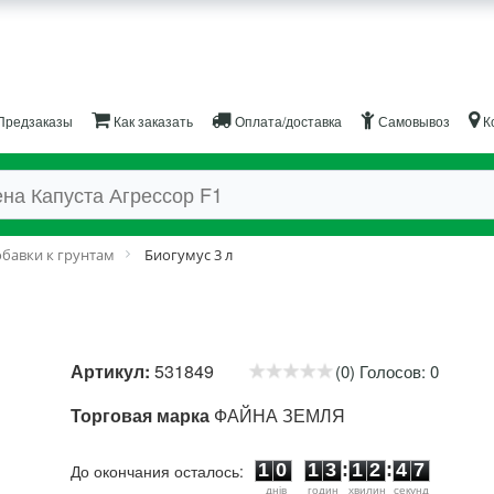
Предзаказы
Как заказать
Оплата/доставка
Самовывоз
К
бавки к грунтам
Биогумус 3 л
Артикул:
531849
(0) Голосов: 0
Торговая марка
ФАЙНА ЗЕМЛЯ
1
0
1
3
1
2
4
7
1
0
1
3
:
1
2
:
4
7
До окончания осталось:
днiв
годин
хвилин
секунд