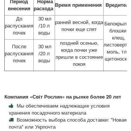
Период
Норма
Время
применения
Вредител
внесения
расхода
До
30 мл
ранней весной, когда
Белокрылка
распускания
/10 л
почки еще спят
блошки,
почек
воды
клещ,
поздней осенью,
листовертк
После
30 мл
когда почки уже
моль, тля,
распускания
/20 л
пришли в состояние
щитоноск
почек
воды
покоя
Компания «Світ Рослин» на рынке более 20 лет
Мы обеспечиваем надлежащие условия
хранения посадочного материала
Возможность выбора способа доставки: "Новая
почта" или Укрпочта