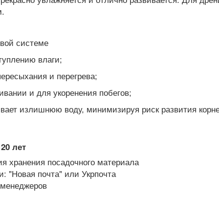
 прекрасно увлажняется и отлично развивается. Для др
м.
евой системе
туплению влаги;
ересыхания и перегрева;
вании и для укоренения побегов;
ивает излишнюю воду, минимизируя риск развития корне
20 лет
я хранения посадочного материала
: "Новая почта" или Укрпочта
х менеджеров