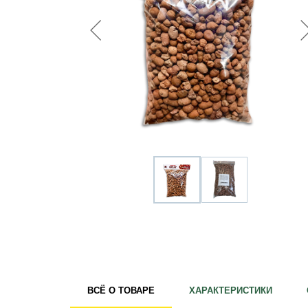
Удобрения
Для комнатных растений
Для ландшафтного дизайна
Для полива
Инструменты и инвентарь
Виноделие
Пчеловодство
Садовые фигуры
Мицелий грибов
Товары для дома
Теплицы и укрывной материал
Луковичные и клубни
ВСЁ О ТОВАРЕ
ХАРАКТЕРИСТИКИ