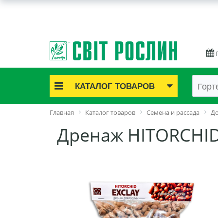
КАТАЛОГ ТОВАРОВ
Акционные товары
Главная
Каталог товаров
Семена и рассада
До
Луковичные цветы
Дренаж HITORCHID 
Саженцы роз
Саженцы плодово-ягодные
Лук и чеснок
Семенной картофель
Семена и рассада
Саженцы декоративные
Средства защиты растений