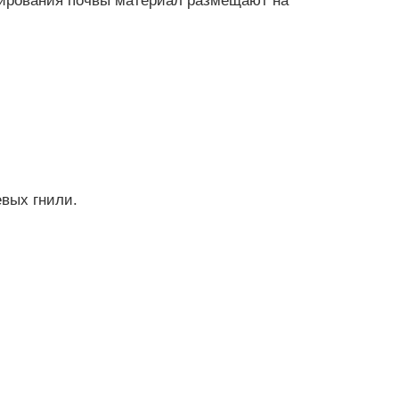
енирования почвы материал размещают на
вых гнили.