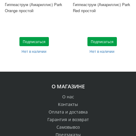
Гиппеаструм (Амариллис) Park
Гиппеаструм (Амариллис) Park
Orange простой
Red простой
Подписаться
Подписаться
Нет в наличии
Нет в наличии
О МАГАЗИНЕ
О нас
Контакты
Оплата и доставка
Гарантия и возврат
Самовывоз
Предзаказы