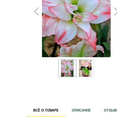
Удобрения
Для комнатных растений
Для ландшафтного дизайна
Для полива
Инструменты и инвентарь
Виноделие
Пчеловодство
Садовые фигуры
Мицелий грибов
Товары для дома
Теплицы и укрывной материал
Луковичные и клубни
ВСЁ О ТОВАРЕ
ОПИСАНИЕ
ОТЗЫВ