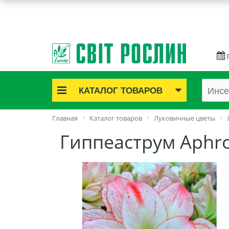
КАТАЛОГ ТОВАРОВ
Акционные товары
Главная
Каталог товаров
Луковичные цветы
Луковичные цветы
Гиппеаструм Aphr
Саженцы роз
Саженцы плодово-ягодные
Лук и чеснок
Семенной картофель
Семена и рассада
Саженцы декоративные
Средства защиты растений