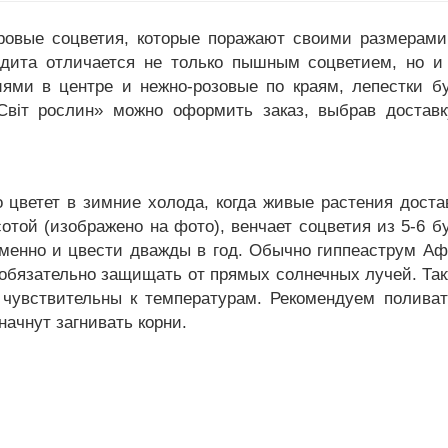
ровые соцветия, которые поражают своими размерами
дита отличается не только пышным соцветием, но и
ями в центре и нежно-розовые по краям, лепестки б
«Світ рослин» можно оформить заказ, выбрав достав
 цветет в зимние холода, когда живые растения дост
отой (изображено на фото), венчает соцветия из 5-6 
менно и цвести дважды в год. Обычно гиппеаструм Афр
о обязательно защищать от прямых солнечных лучей. Та
ь чувствительны к температурам. Рекомендуем полива
начнут загнивать корни.