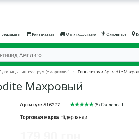
Предзаказы
Как заказать
Оплата/доставка
Самовывоз
К
Луковицы гиппеаструм (Амариллис)
Гиппеаструм Aphrodite Махро
odite Махровый
Артикул:
516377
(5) Голосов: 1
Торговая марка
Нідерланди
179.90 грн