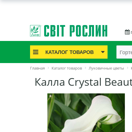
КАТАЛОГ ТОВАРОВ
Акционные товары
Главная
Каталог товаров
Луковичные цветы
Луковичные цветы
Калла Crystal Beau
Саженцы роз
Саженцы плодово-ягодные
Лук и чеснок
Семенной картофель
Семена и рассада
Саженцы декоративные
Средства защиты растений