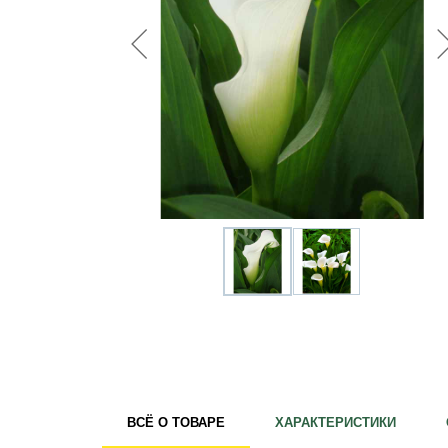
Удобрения
Для комнатных растений
Для ландшафтного дизайна
Для полива
Инструменты и инвентарь
Виноделие
Пчеловодство
Садовые фигуры
Мицелий грибов
Товары для дома
Теплицы и укрывной материал
Луковичные и клубни
ВСЁ О ТОВАРЕ
ХАРАКТЕРИСТИКИ