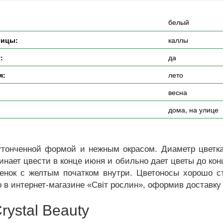
белый
вицы:
каллы
:
да
я:
лето
весна
дома, на улице
утонченной формой и нежным окрасом. Диаметр цветка
чинает цвести в конце июня и обильно дает цветы до кон
енок с желтым початком внутри. Цветоносы хорошо ст
о в интернет-магазине «Світ рослин», оформив доставку
rystal Beauty