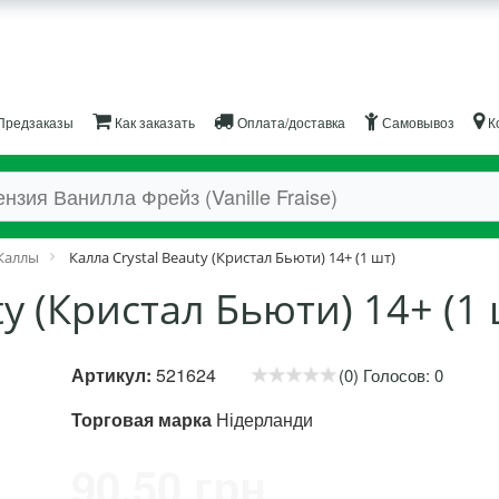
Предзаказы
Как заказать
Оплата/доставка
Самовывоз
К
Каллы
Калла Crystal Beauty (Кристал Бьюти) 14+ (1 шт)
ty (Кристал Бьюти) 14+ (1 
Артикул:
521624
(0) Голосов: 0
Торговая марка
Нідерланди
90.50 грн