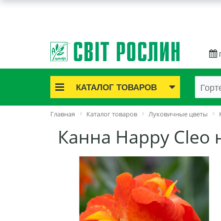
КАТАЛОГ ТОВАРОВ
Акционные товары
Главная
Каталог товаров
Луковичные цветы
Луковичные цветы
Канна Happy Cleo 
Саженцы роз
Саженцы плодово-ягодные
Лук и чеснок
Семенной картофель
Семена и рассада
Саженцы декоративные
Средства защиты растений