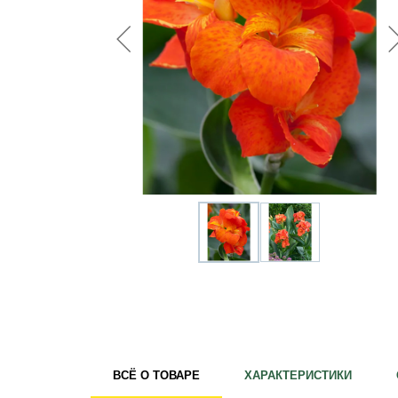
Удобрения
Для комнатных растений
Для ландшафтного дизайна
Для полива
Инструменты и инвентарь
Виноделие
Пчеловодство
Садовые фигуры
Мицелий грибов
Товары для дома
Теплицы и укрывной материал
Луковичные и клубни
ВСЁ О ТОВАРЕ
ХАРАКТЕРИСТИКИ