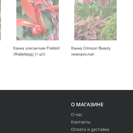
Канна элегантная Firebird
Канна Crimson Beauty
(Файрберд) (1 шт)
низкорослая
О МАГАЗИНЕ
О нас
Контакты
Оплата и доставка