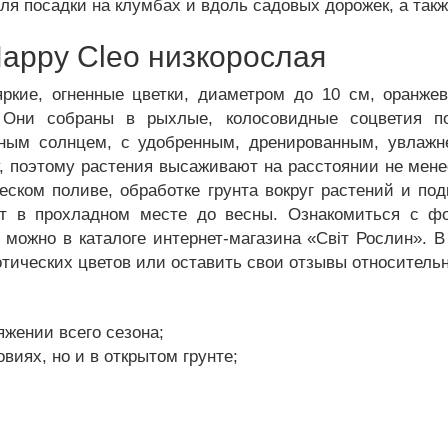
для посадки на клумбах и вдоль садовых дорожек, а так
appy Cleo низкорослая
яркие, огненные цветки, диаметром до 10 см, оранже
 Они собраны в рыхлые, колосовидные соцветия по
ным солнцем, с удобренным, дренированным, увлажн
, поэтому растения высаживают на расстоянии не менее
еском поливе, обработке грунта вокруг растений и п
т в прохладном месте до весны. Ознакомиться с ф
 можно в каталоге интернет-магазина «Світ Рослин». 
тических цветов или оставить свои отзывы относительн
яжении всего сезона;
виях, но и в открытом грунте;