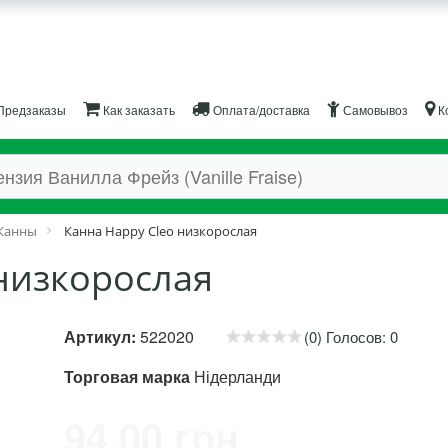
Предзаказы
Как заказать
Оплата/доставка
Самовывоз
К
Канны
Канна Happy Cleo низкорослая
низкорослая
Артикул:
522020
(0) Голосов: 0
Торговая марка
Нідерланди
94.00 грн