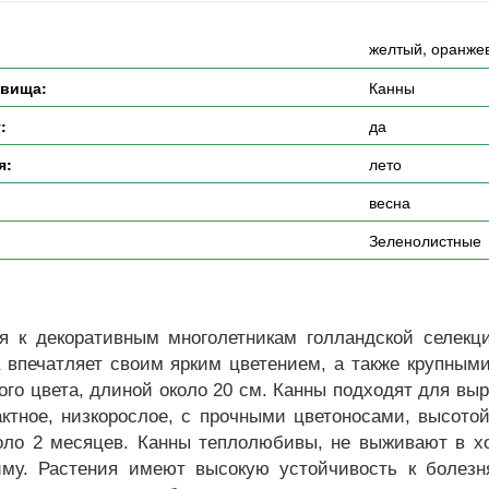
желтый, оранже
евища:
Канны
:
да
я:
лето
весна
Зеленолистные
я к декоративным многолетникам голландской селекци
а впечатляет своим ярким цветением, а также крупны
го цвета, длиной около 20 см. Канны подходят для вы
ктное, низкорослое, с прочными цветоносами, высотой
оло 2 месяцев. Канны теплолюбивы, не выживают в х
иму. Растения имеют высокую устойчивость к болез