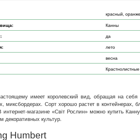
красный, оранж
евища:
Канны
:
да
я:
лето
весна
Крастнолистные
-настоящему имеет королевский вид, обращая на себ
х, миксбордерах. Сорт хорошо растет в контейнерах, 
В интернет-магазине «Світ Рослин» можно купить Канну
м декоративных культур.
ng Humbert