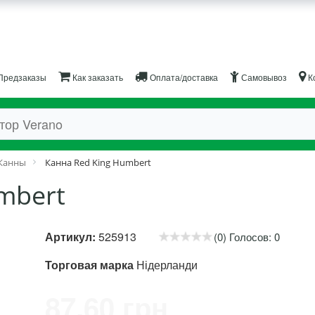
Предзаказы
Как заказать
Оплата/доставка
Самовывоз
К
Канны
Канна Red King Humbert
mbert
Артикул:
525913
(0) Голосов: 0
Торговая марка
Нідерланди
87.60 грн