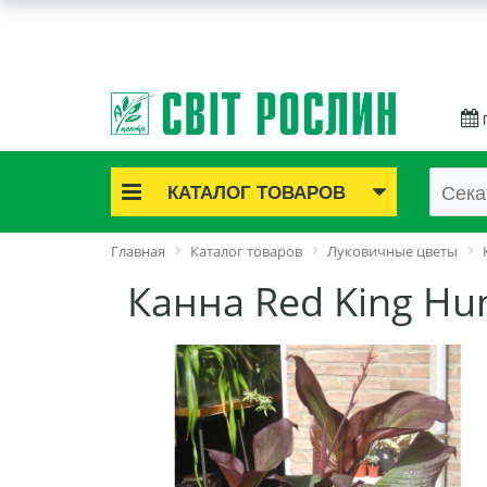
КАТАЛОГ ТОВАРОВ
Акционные товары
Главная
Каталог товаров
Луковичные цветы
Луковичные цветы
Канна Red King Hu
Саженцы роз
Саженцы плодово-ягодные
Лук и чеснок
Семенной картофель
Семена и рассада
Саженцы декоративные
Средства защиты растений