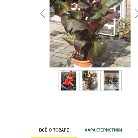
Удобрения
Для комнатных растений
Для ландшафтного дизайна
Для полива
Инструменты и инвентарь
Виноделие
Пчеловодство
Садовые фигуры
Мицелий грибов
Товары для дома
Теплицы и укрывной материал
Луковичные и клубни
ВСЁ О ТОВАРЕ
ХАРАКТЕРИСТИКИ