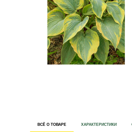
Удобрения
Для комнатных растений
Для ландшафтного дизайна
Для полива
Инструменты и инвентарь
Виноделие
Пчеловодство
Садовые фигуры
Мицелий грибов
Товары для дома
Теплицы и укрывной материал
Луковичные и клубни
ВСЁ О ТОВАРЕ
ХАРАКТЕРИСТИКИ