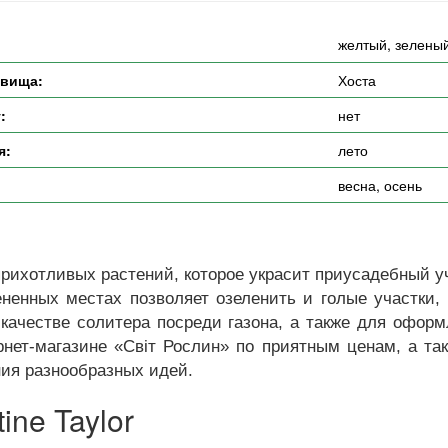
желтый, зелены
евища:
Хоста
:
нет
я:
лето
весна, осень
рихотливых растений, которое украсит приусадебный уч
енных местах позволяет озеленить и голые участки, 
в качестве солитера посреди газона, а также для офо
ернет-магазине «Світ Рослин» по приятным ценам, а т
ия разнообразных идей.
ine Taylor