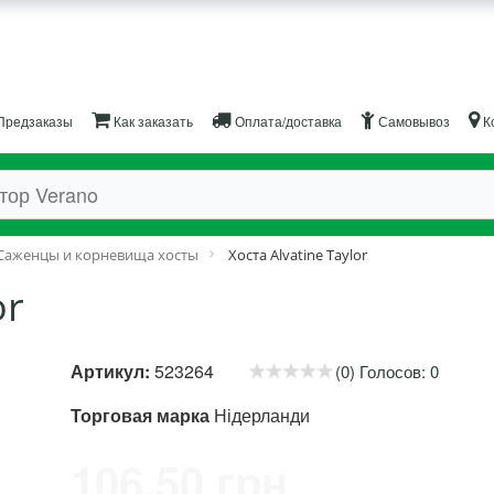
Предзаказы
Как заказать
Оплата/доставка
Самовывоз
К
Саженцы и корневища хосты
Хоста Alvatine Taylor
or
Артикул:
523264
(0) Голосов: 0
Торговая марка
Нідерланди
106.50 грн