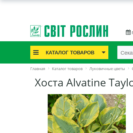
КАТАЛОГ ТОВАРОВ
Акционные товары
Главная
Каталог товаров
Луковичные цветы
Луковичные цветы
Хоста Alvatine Tayl
Саженцы роз
Саженцы плодово-ягодные
Лук и чеснок
Семенной картофель
Семена и рассада
Саженцы декоративные
Средства защиты растений