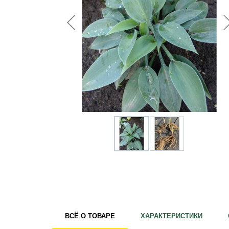
Удобрения
Для комнатных растений
Для ландшафтного дизайна
Для полива
Инструменты и инвентарь
Виноделие
Пчеловодство
Садовые фигуры
Мицелий грибов
Товары для дома
Теплицы и укрывной материал
Луковичные и клубни
ВСЁ О ТОВАРЕ
ХАРАКТЕРИСТИКИ