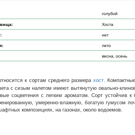
голубой
евища:
Хоста
:
нет
я:
лето
весна, осень
относится к сортам среднего размера
. Компактны
хост
цвета с сизым налетом имеют вытянутую овально-клин
овые соцветения с легким ароматом. Сорт устойчив к 
енированную, умеренно-влажную, богатую гумусом поч
шафтных композициях, на газонах, около водоемов.