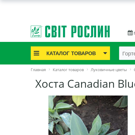
КАТАЛОГ ТОВАРОВ
Акционные товары
Главная
Каталог товаров
Луковичные цветы
Луковичные цветы
Хоста Canadian Blu
Саженцы роз
Саженцы плодово-ягодные
Лук и чеснок
Семенной картофель
Семена и рассада
Саженцы декоративные
Средства защиты растений