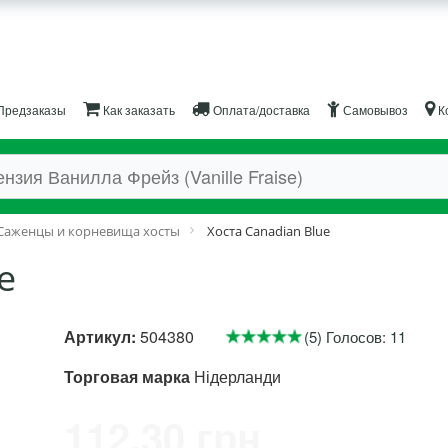
Предзаказы
Как заказать
Оплата/доставка
Самовывоз
К
Саженцы и корневища хосты
Хоста Canadian Blue
e
Артикул:
504380
(5) Голосов: 11
Торговая марка
Нідерланди
112.30 грн