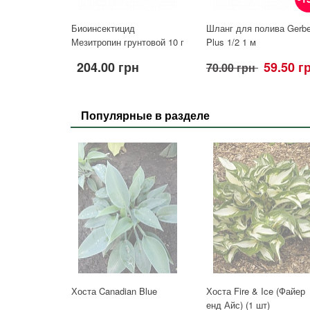
Биоинсектицид
Шланг для полива Gerbe
Мезитропин грунтовой 10 г
Plus 1/2 1 м
204.00 грн
59.50 г
70.00 грн
Популярные в разделе
Хоста Canadian Blue
Хоста Fire & Ice (Файер
енд Айс) (1 шт)