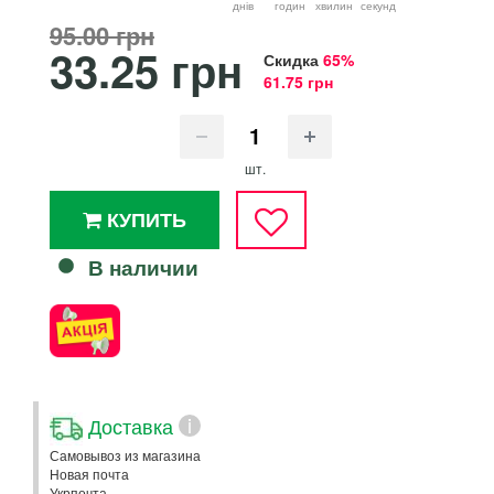
днiв
годин
хвилин
секунд
95.00 грн
33.25 грн
Скидка
65%
61.75 грн
шт.
КУПИТЬ
В наличии
Доставка
i
Самовывоз из магазина
Новая почта
Укрпочта