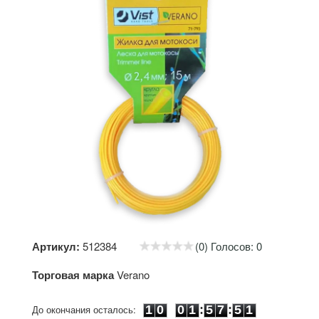
Артикул:
512384
(0) Голосов: 0
Торговая марка
Verano
1
0
0
1
5
7
5
1
До окончания осталось:
1
0
0
1
:
5
7
:
5
1