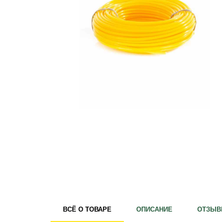
Удобрения
Для комнатных растений
Для ландшафтного дизайна
Для полива
Инструменты и инвентарь
Виноделие
Пчеловодство
Садовые фигуры
Мицелий грибов
Товары для дома
Теплицы и укрывной материал
Луковичные и клубни
ВСЁ О ТОВАРЕ
ОПИСАНИЕ
ОТЗЫВ