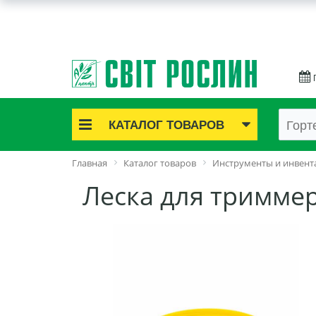
КАТАЛОГ ТОВАРОВ
Акционные товары
Главная
Каталог товаров
Инструменты и инвент
Луковичные цветы
Леска для триммер
Саженцы роз
Саженцы плодово-ягодные
Лук и чеснок
Семенной картофель
Семена и рассада
Саженцы декоративные
Средства защиты растений