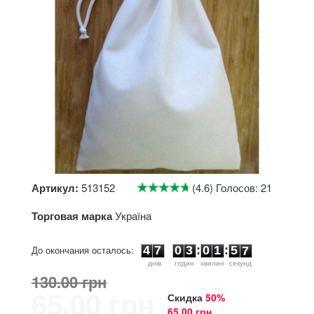
Артикул:
513152
(4.6) Голосов: 21
Торговая марка
Україна
4
7
0
3
0
1
5
7
До окончания осталось:
4
7
0
3
:
0
1
:
5
7
днiв
годин
хвилин
секунд
130.00 грн
65.00 грн
Скидка
50%
65.00 грн