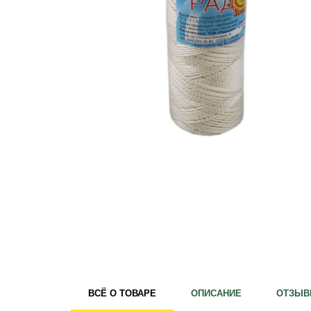
Удобрения
Для комнатных растений
Для ландшафтного дизайна
Для полива
Инструменты и инвентарь
Виноделие
Пчеловодство
Садовые фигуры
Мицелий грибов
Товары для дома
Теплицы и укрывной материал
Луковичные и клубни
ВСЁ О ТОВАРЕ
ОПИСАНИЕ
ОТЗЫВ