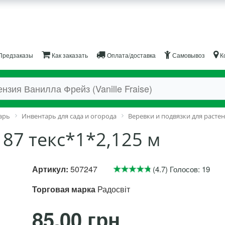
Предзаказы
Как заказать
Оплата/доставка
Самовывоз
К
арь
Инвентарь для сада и огорода
Веревки и подвязки для расте
87 текс*1*2,125 м
Артикул:
507247
(4.7) Голосов: 19
Торговая марка
Радосвіт
85.00 грн