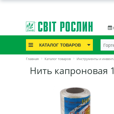
КАТАЛОГ ТОВАРОВ
Акционные товары
Главная
Каталог товаров
Инструменты и инвент
Луковичные цветы
Нить капроновая 1
Саженцы роз
Саженцы плодово-ягодные
Лук и чеснок
Семенной картофель
Семена и рассада
Саженцы декоративные
Средства защиты растений