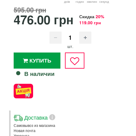
днiв
годин
хвилин
секунд
595.00 грн
476.00 грн
Скидка
20%
119.00 грн
шт.
КУПИТЬ
В наличии
Доставка
i
Самовывоз из магазина
Новая почта
Укрпочта