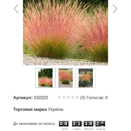
Артикул:
532223
(0) Голосов: 0
Торговая марка
Україна
0
8
2
1
3
8
2
2
До окончания осталось:
0
8
2
1
:
3
8
:
2
2
днiв
годин
хвилин
секунд