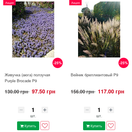
Акция
Акция
-25%
-25%
Живучка (аюга) ползучая
Вейник бриллиантовый P9
Purple Brocade P9
97.50 грн
117.00 грн
130.00 грн
156.00 грн
шт.
шт.
Купить
Купить