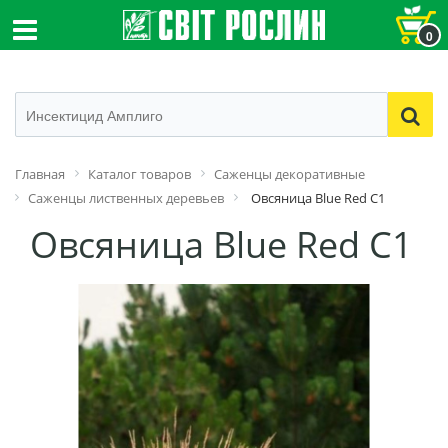
0
Главная
Каталог товаров
Саженцы декоративные
Саженцы лиственных деревьев
Овсяница Blue Red С1
Овсяница Blue Red С1