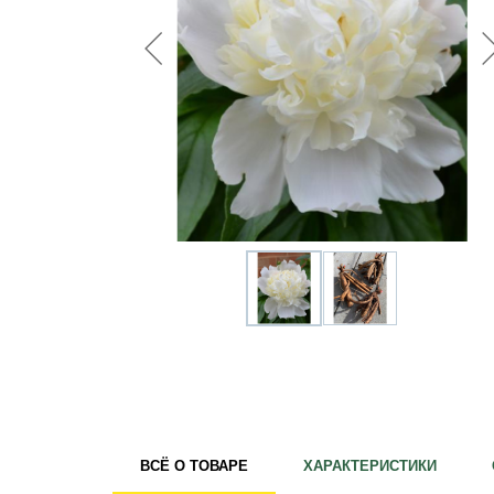
Удобрения
Для комнатных растений
Для ландшафтного дизайна
Для полива
Инструменты и инвентарь
Виноделие
Пчеловодство
Садовые фигуры
Мицелий грибов
Товары для дома
Теплицы и укрывной материал
Луковичные и клубни
ВСЁ О ТОВАРЕ
ХАРАКТЕРИСТИКИ