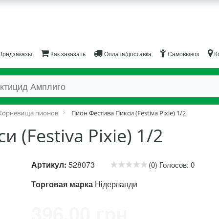
Предзаказы
Как заказать
Оплата/доставка
Самовывоз
К
Корневища пионов
Пион Фестива Пикси (Festiva Pixie) 1/2
 (Festiva Pixie) 1/2
Артикул:
528073
(0) Голосов: 0
Торговая марка
Нідерланди
396.00 грн