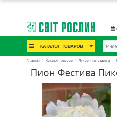
КАТАЛОГ ТОВАРОВ
Акционные товары
Главная
Каталог товаров
Луковичные цветы
Луковичные цветы
Пион Фестива Пикси
Саженцы роз
Саженцы плодово-ягодные
Лук и чеснок
Семенной картофель
Семена и рассада
Саженцы декоративные
Средства защиты растений