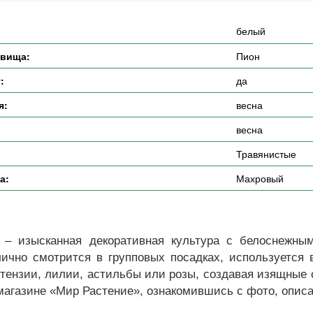
белый
евища:
Пион
:
да
я:
весна
весна
Травянистые
а:
Махровый
– изысканная декоративная культура с белоснежным
лично смотрится в групповых посадках, используется 
ортензии, лилии, астильбы или розы, создавая изящные
ет-магазине «Мир Растение», ознакомившись с фото, опи