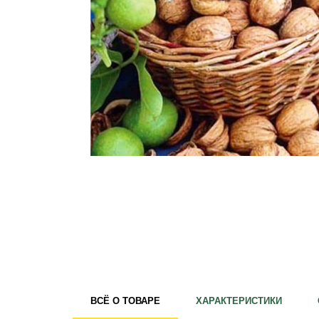
Удобрения
Для комнатных растений
Для ландшафтного дизайна
Для полива
Инструменты и инвентарь
Виноделие
Пчеловодство
Садовые фигуры
Мицелий грибов
Товары для дома
Теплицы и укрывной материал
Луковичные и клубни
ВСЁ О ТОВАРЕ
ХАРАКТЕРИСТИКИ