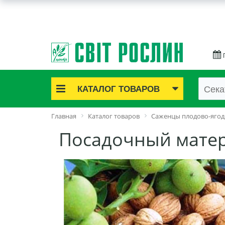
КАТАЛОГ ТОВАРОВ
Акционные товары
Главная
Каталог товаров
Саженцы плодово-яго
Луковичные цветы
Посадочный матер
Саженцы роз
Саженцы плодово-ягодные
Лук и чеснок
Семенной картофель
Семена и рассада
Саженцы декоративные
Средства защиты растений