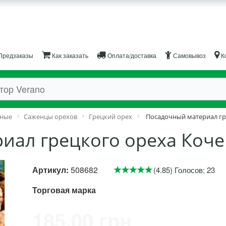
Предзаказы
Как заказать
Оплата/доставка
Самовывоз
К
дные
Саженцы орехов
Грецкий орех
Посадочный материал гр
иал грецкого ореха Коче
Артикул:
508682
(4.85) Голосов: 23
Торговая марка
185.00 грн