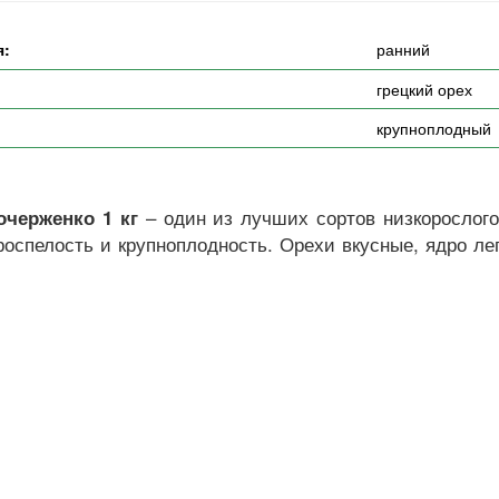
я:
ранний
грецкий орех
крупноплодный
– один из лучших сортов низкорослого
очерженко 1 кг
роспелость и крупноплодность. Орехи вкусные, ядро л