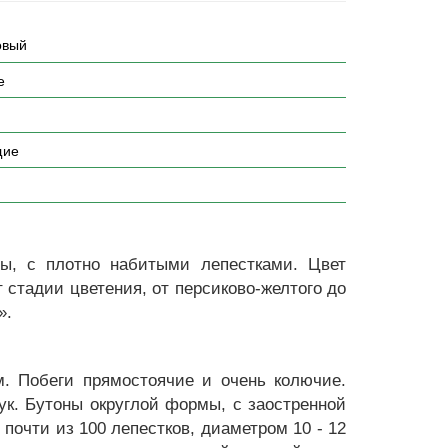
овый
е
щие
, с плотно набитыми лепестками. Цвет
 стадии цветения, от персиково-желтого до
».
м. Побеги прямостоячие и очень колючие.
тук. Бутоны округлой формы, с заостренной
 почти из 100 лепестков, диаметром 10 - 12