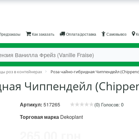
Предзаказы
Как заказать
Оплата/доставка
Самовывоз
К
цы роз в контейнерах
Роза чайно-гибридная Чиппендейл (Chippend
ная Чиппендейл (Chippen
Артикул:
517265
(0) Голосов: 0
Торговая марка
Dekoplant
265.00 грн