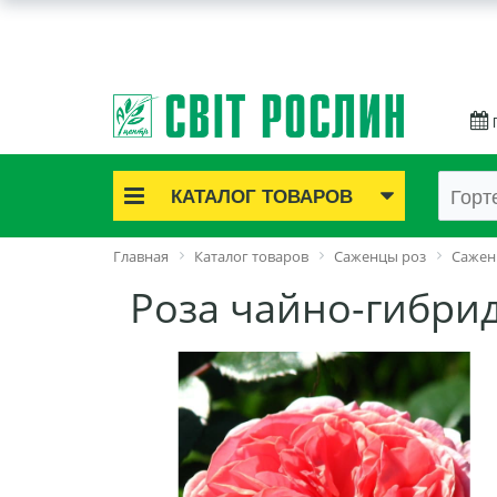
КАТАЛОГ ТОВАРОВ
Акционные товары
Главная
Каталог товаров
Саженцы роз
Сажен
Луковичные цветы
Роза чайно-гибрид
Саженцы роз
Саженцы плодово-ягодные
Лук и чеснок
Семенной картофель
Семена и рассада
Саженцы декоративные
Средства защиты растений