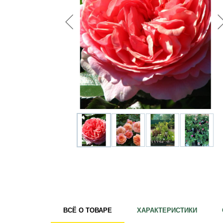
Удобрения
Для комнатных растений
Для ландшафтного дизайна
Для полива
Инструменты и инвентарь
Виноделие
Пчеловодство
Садовые фигуры
Мицелий грибов
Товары для дома
Теплицы и укрывной материал
Луковичные и клубни
ВСЁ О ТОВАРЕ
ХАРАКТЕРИСТИКИ