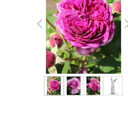
Удобрения
Для комнатных растений
Для ландшафтного дизайна
Для полива
Инструменты и инвентарь
Виноделие
Пчеловодство
Садовые фигуры
Мицелий грибов
Товары для дома
Теплицы и укрывной материал
Луковичные и клубни