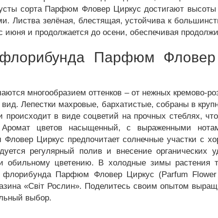
 Кусты сорта Парфюм Фловер Циркус достигают высоты
и. Листва зелёная, блестящая, устойчива к большинств
 с июня и продолжается до осени, обеспечивая продолж
флорибунда Парфюм Фловер 
ются многообразием оттенков – от нежных кремово-ро
вид. Лепестки махровые, бархатистые, собраны в круп
и происходит в виде соцветий на прочных стеблях, чт
. Аромат цветов насыщенный, с выраженными нотам
 Фловер Циркус предпочитает солнечные участки с хо
дуется регулярный полив и внесение органических у
и обильному цветению. В холодные зимы растения т
флорибунда Парфюм Фловер Циркус (Parfum Flower 
газина «Світ Рослин». Поделитесь своим опытом выращ
льный выбор.