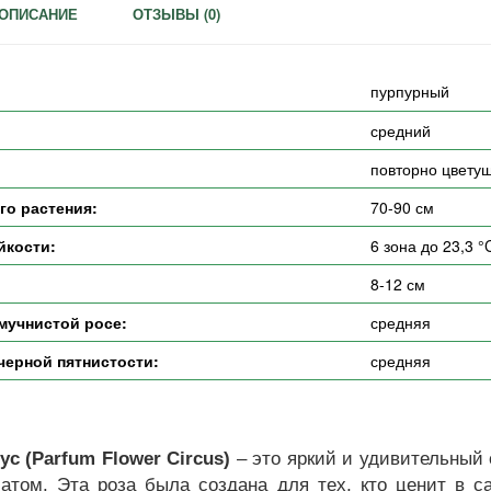
ОПИСАНИЕ
ОТЗЫВЫ (
0
)
пурпурный
средний
повторно цвету
го растения:
70-90 см
йкости:
6 зона до 23,3 °
8-12 см
мучнистой росе:
средняя
черной пятнистости:
средняя
 (Parfum Flower Circus)
– это яркий и удивительный
том. Эта роза была создана для тех, кто ценит в са