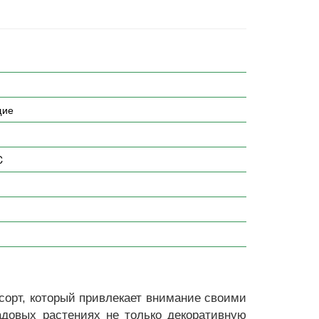
щие
C
 сорт, который привлекает внимание своими
довых растениях не только декоративную