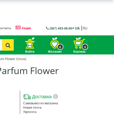
онтакты
Акции
UA
RU
(067) 463-08-80
0
0
Войти
Желания
Корзина
m Flower Circus)
arfum Flower
Доставка
i
Самовывоз из магазина
Новая почта
Укрпочта