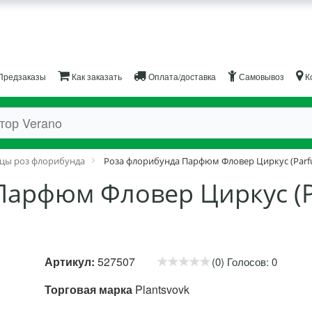
Предзаказы
Как заказать
Оплата/доставка
Самовывоз
К
цы роз флорибунда
Роза флорибунда Парфюм Фловер Циркус (Parfu
Парфюм Фловер Циркус (P
Артикул:
527507
(0) Голосов: 0
Торговая марка
Plantsvovk