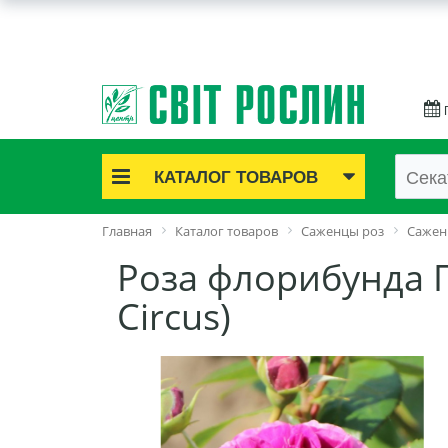
КАТАЛОГ ТОВАРОВ
Акционные товары
Главная
Каталог товаров
Саженцы роз
Сажен
Луковичные цветы
Роза флорибунда 
Саженцы роз
Саженцы плодово-ягодные
Circus)
Лук и чеснок
Семенной картофель
Семена и рассада
Саженцы декоративные
Средства защиты растений