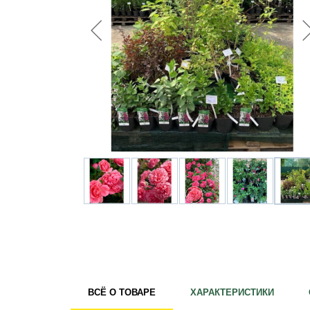
Удобрения
Для комнатных растений
Для ландшафтного дизайна
Для полива
Инструменты и инвентарь
Виноделие
Пчеловодство
Садовые фигуры
Мицелий грибов
Товары для дома
Теплицы и укрывной материал
Луковичные и клубни
ВСЁ О ТОВАРЕ
ХАРАКТЕРИСТИКИ