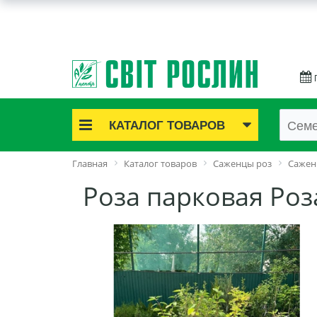
КАТАЛОГ ТОВАРОВ
Акционные товары
Главная
Каталог товаров
Саженцы роз
Сажен
Луковичные цветы
Роза парковая Роз
Саженцы роз
Саженцы плодово-ягодные
Лук и чеснок
Семенной картофель
Семена и рассада
Саженцы декоративные
Средства защиты растений