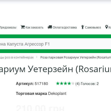
Предзаказы
Как заказать
Оплата/доставка
Самовывоз
К
цы роз в контейнерах
Роза парковая Розариум Уетерзейн (Rosarium
ариум Уетерзейн (Rosariu
Артикул:
517180
(4) Голосов: 2
Торговая марка
Dekoplant
210.00 грн