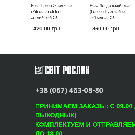
Роза Принц Жардинье
Роза Лондонский глаз
(Prince Jardinier)
(London Eye) чайно-
английский С3
гибридная С3
420.00 грн
360.00 грн
+38 (067) 463-08-80
ПРИНИМАЕМ ЗАКАЗЫ: С 09.00 Д
ВЫХОДНЫХ)
КОМПЛЕКТУЕМ И ОТПРАВЛЯЕМ: 
ДО 18.00