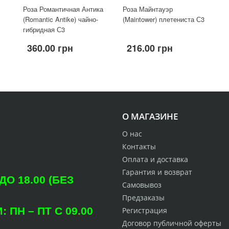
Роза Романтичная Антика
Роза Майнтауэр
(Romantic Antike) чайно-
(Maintower) плетениста С3
гибридная С3
360.00 грн
216.00 грн
О МАГАЗИНЕ
О нас
Контакты
Оплата и доставка
Гарантия и возврат
О 18.00 (БЕЗ
Самовывоз
Предзаказы
ПН – ПТ С 09.00
Регистрация
Договор публичной оферты