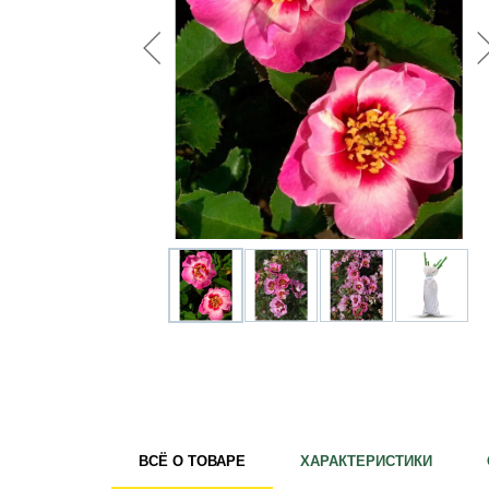
Удобрения
Для комнатных растений
Для ландшафтного дизайна
Для полива
Инструменты и инвентарь
Виноделие
Пчеловодство
Садовые фигуры
Мицелий грибов
Товары для дома
Теплицы и укрывной материал
Луковичные и клубни
ВСЁ О ТОВАРЕ
ХАРАКТЕРИСТИКИ