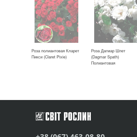
Роза полиантовая Кларет
Роза Дагмар Шпет
Пикси (Claret Pixie)
(Dagmar Spath)
Полиантовая
+38 (067) 463-08-80