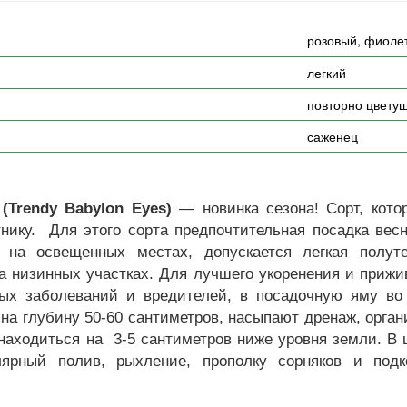
розовый, фиоле
легкий
повторно цвету
саженец
(Trendy Babylon Eyes)
— новинка сезона! Сорт, кото
ику. Для этого сорта предпочтительная посадка весн
на освещенных местах, допускается легкая полут
а низинных участках. Для лучшего укоренения и приж
вых заболеваний и вредителей, в посадочную яму во 
а глубину 50-60 сантиметров, насыпают дренаж, орга
находиться на 3-5 сантиметров ниже уровня земли. В ц
лярный полив, рыхление, прополку сорняков и под