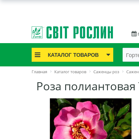
КАТАЛОГ ТОВАРОВ
Акционные товары
Главная
Каталог товаров
Саженцы роз
Сажен
Луковичные цветы
Роза полиантовая 
Саженцы роз
Саженцы плодово-ягодные
Лук и чеснок
Семенной картофель
Семена и рассада
Саженцы декоративные
Средства защиты растений