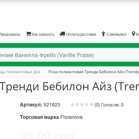
Предзаказы
Как заказать
Оплата/доставка
Самовывоз
К
цы полиантовых роз
Роза полиантовая Тренди Бебилон Айз (Trendy 
Тренди Бебилон Айз (Tren
Артикул:
521823
(0) Голосов: 0
Торговая марка
Floranova
99.00 грн