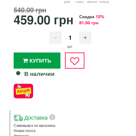
днiв
годин
хвилин
секунд
540.00 грн
459.00 грн
Скидка
15%
81.00 грн
шт.
КУПИТЬ
В наличии
Доставка
i
Самовывоз из магазина
Новая почта
Укрпочта