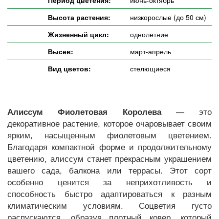
Период цветения:
июнь-октябрь
Высота растения:
низкорослые (до 50 см)
Жизненный цикл:
однолетние
Высев:
март-апрель
Вид цветов:
стелющиеся
Алиссум Фиолетовая Королева
— это
декоративное растение, которое очаровывает своим
ярким, насыщенным фиолетовым цветением.
Благодаря компактной форме и продолжительному
цветению, алиссум станет прекрасным украшением
вашего сада, балкона или террасы. Этот сорт
особенно ценится за неприхотливость и
способность быстро адаптироваться к разным
климатическим условиям. Соцветия густо
распускаются, образуя плотный ковер, который