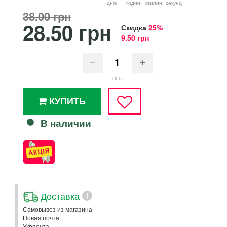
днiв
годин
хвилин
секунд
38.00 грн
28.50 грн
Скидка
25%
9.50 грн
шт.
КУПИТЬ
В наличии
Доставка
i
Самовывоз из магазина
Новая почта
Укрпочта