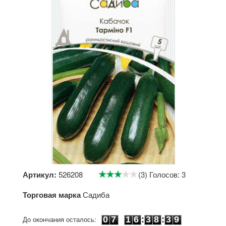
Артикул:
526208
(3) Голосов: 3
Торговая марка
Садиба
0
7
1
6
3
8
3
8
До окончания осталось:
0
7
1
6
:
3
8
:
3
9