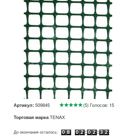
Артикул:
509845
(5) Голосов: 15
Торговая марка
TENAX
0
8
0
2
0
2
3
2
До окончания осталось:
0
8
0
2
:
0
2
:
3
2