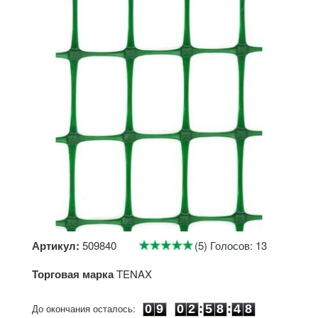
Артикул:
509840
(5) Голосов: 13
Торговая марка
TENAX
0
9
0
2
5
8
4
7
До окончания осталось:
0
9
0
2
:
5
8
:
4
8