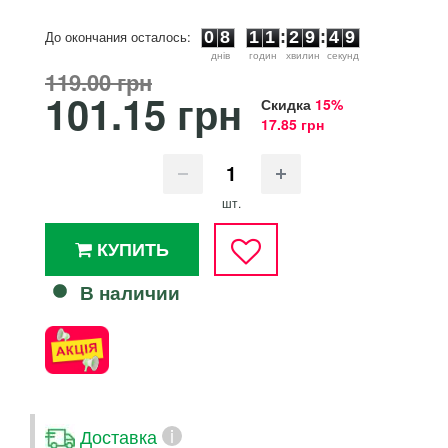
0
8
1
1
2
9
4
9
До окончания осталось:
0
8
1
1
:
2
9
:
4
9
днiв
годин
хвилин
секунд
119.00 грн
101.15 грн
Скидка
15%
17.85 грн
шт.
КУПИТЬ
В наличии
Доставка
i